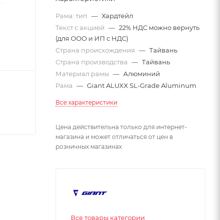
Рама: тип
—
Хардтейл
Текст с акцией
—
22% НДС можно вернуть
(для ООО и ИП с НДС)
Страна происхождения
—
Тайвань
Страна производства
—
Тайвань
Материал рамы
—
Алюминий
Рама
—
Giant ALUXX SL-Grade Aluminum
Все характеристики
Цена действительна только для интернет-
магазина и может отличаться от цен в
розничных магазинах
Все товары категории