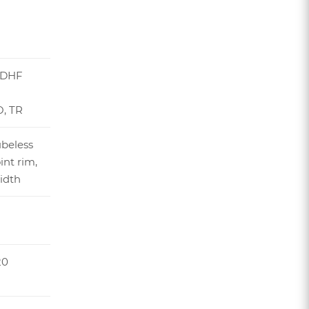
 DHF
O, TR
ubeless
int rim,
idth
20