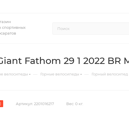
газин
 спортивных
осаратов
ant Fathom 29 1 2022 BR Me
—
—
ые велосипеды
Горные велосипеды
Горный велосипед G
)
Артикул:
2201016217
Вес:
0 кг.