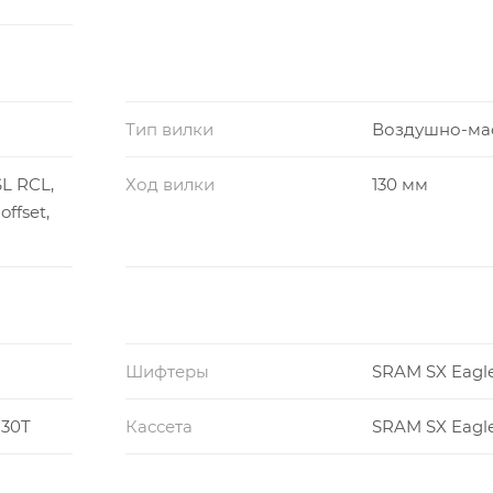
Тип вилки
Воздушно-ма
SL RCL,
Ход вилки
130 мм
ffset,
Шифтеры
SRAM SX Eagl
 30T
Кассета
SRAM SX Eagle