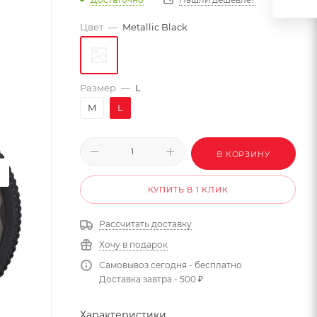
Цвет
—
Metallic Black
Размер
—
L
M
L
В КОРЗИНУ
КУПИТЬ В 1 КЛИК
Рассчитать доставку
Хочу в подарок
Самовывоз сегодня - бесплатно
Доставка завтра - 500 ₽
Характеристики