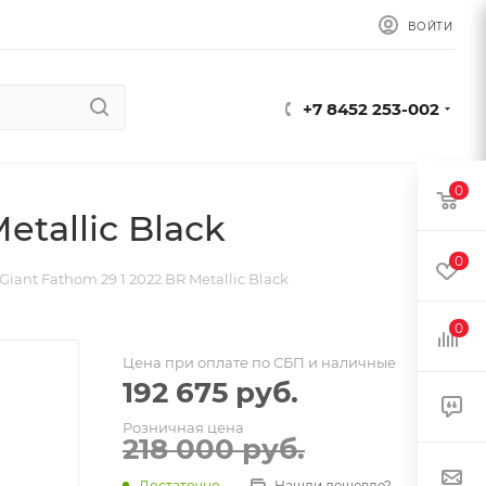
ВОЙТИ
+7 8452 253-002
0
tallic Black
0
iant Fathom 29 1 2022 BR Metallic Black
0
Цена при оплате по СБП и наличные
192 675
руб.
Розничная цена
218 000
руб.
Достаточно
Нашли дешевле?