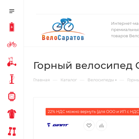
Интернет-ма
премиальных
товаров Вел
Горный велосипед Gi
—
—
—
Главная
Каталог
Велосипеды
Горн
22% НДС можно вернуть (для ООО и ИП с НДС