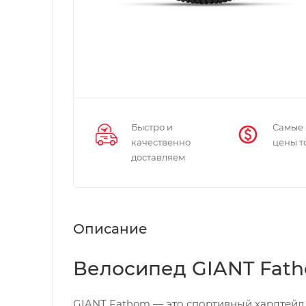
Быстро и
Самые
качественно
цены т
доставляем
Описание
Велосипед GIANT Fath
GIANT Fathom — это спортивный хардтейл 