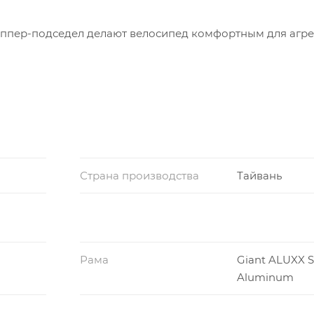
ппер-подседел делают велосипед комфортным для агр
Страна производства
Тайвань
Рама
Giant ALUXX 
Aluminum