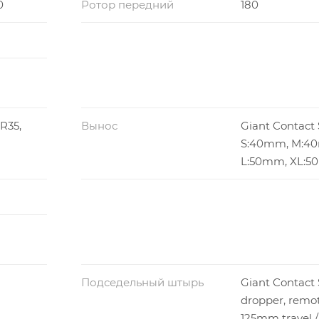
0
Ротор передний
180
R35,
Вынос
Giant Contact 
S:40mm, M:4
L:50mm, XL:
Подседельный штырь
Giant Contact
dropper, remot
125mm travel /