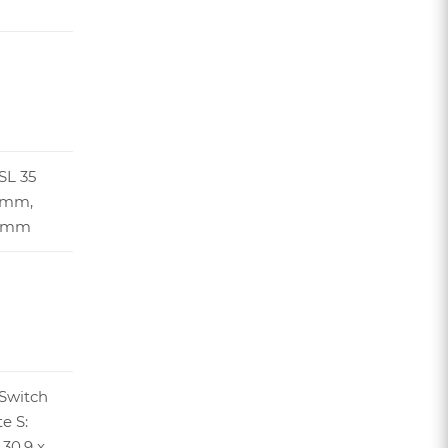
SL 35
0mm,
50mm
 Switch
e S:
 30.9 x