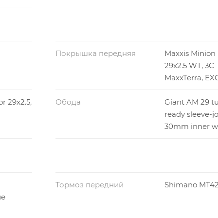
Покрышка передняя
Maxxis Minion
29x2.5 WT, 3C
MaxxTerra, EX
r 29x2.5,
Обода
Giant AM 29 t
ready sleeve-jo
30mm inner w
Тормоз передний
Shimano MT4
ие