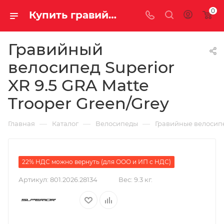
0
Купить гравийный велосипед Superior XR 9.5 GRA Matte Trooper Green/Grey на за 355600.00000000 руб. в Саратове и Энгельсе в рассрочку или кредит выгодно
Гравийный
велосипед Superior
XR 9.5 GRA Matte
Trooper Green/Grey
—
—
—
Главная
Каталог
Велосипеды
Гравийные велосип
22% НДС можно вернуть (для ООО и ИП с НДС)
Артикул:
801.2026.28134
Вес:
9.3 кг.