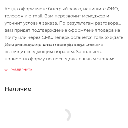
Когда оформляете быстрый заказ, напишите ФИО,
Цвет
телефон и e-mail. Вам перезвонит менеджер и
Matte Trooper Green/Grey
уточнит условия заказа. По результатам разговора
вам придет подтверждение оформления товара на
Страна
почту или через СМС. Теперь останется только ждать
Чехия
Оформление заказа в стандартном режиме
доставки и радоваться новой покупке.
выглядит следующим образом. Заполняете
полностью форму по последовательным этапам:
адрес, способ доставки, оплаты, данные о себе.
Советуем в комментарии к заказу написать
информацию, которая поможет курьеру вас найти.
Нажмите кнопку «Оформить заказ».
Наличие