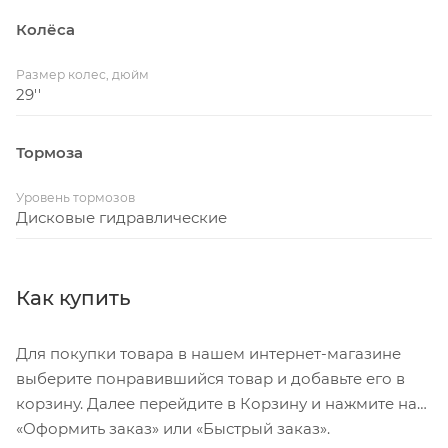
Обода
Колёса
DT Swiss G 1800 SPLINE®, 12x100mm, Tubeless Ready
Размер колес, дюйм
Цепь
29''
SRAM RIVAL, Flattop 12s/13s, 120 Link
Тормоза
Кассета
SRAM RIVAL XPLR XG-1391, 13-speed, 10-46T
Уровень тормозов
Дисковые гидравлические
Рулевая колонка
ACROS AIX-318R1, ICR, OD56, IS52/28.6 - 40IPS
Как купить
Руль
ONE Alloy, X-Race Aero, 31.8mm, Reach 70mm, Drop
Для покупки товара в нашем интернет-магазине
127mm, Flare 2°, Backsweep 6°
выберите понравившийся товар и добавьте его в
корзину. Далее перейдите в Корзину и нажмите на
Диаметр колес
«Оформить заказ» или «Быстрый заказ».
29"