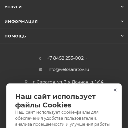
УСЛУГИ
ИНФОРМАЦИЯ
ПОМОЩЬ
+7 8452 253-002
info@velosaratov.ru
г. Саратов, ул. 3-я Дачная, д. 1к14
Наш сайт использует
файлы Cookies
Наш сайт использует cookie-файлы для
обеспечения удобства пользователей,
анализа посещаемости и улучшения работы
2011-2026 © интернет-магазин спортивных товаров