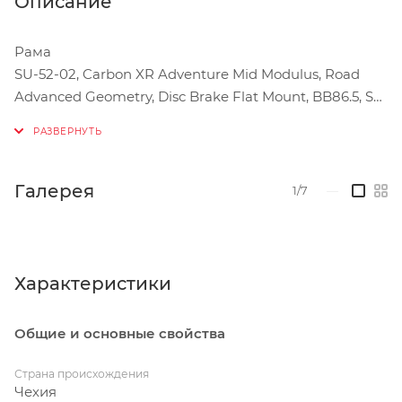
Описание
Рама
SU-52-02, Carbon XR Adventure Mid Modulus, Road
Advanced Geometry, Disc Brake Flat Mount, BB86.5, SH
dropout, Thru Axle 142x12 mm, Inner cable routing, Di2
compatible, mudguards ready.
Материал рамы
Галерея
1/7
—
Карбон
Вилка
XR Adventure Mid Modulus Carbon Fork
Характеристики
Задний переключатель
Общие и основные свойства
SRAM RIVAL XPLR AXS, 13 speed
Страна происхождения
Манетки / Дуалы
Чехия