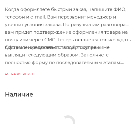
Когда оформляете быстрый заказ, напишите ФИО,
Цвет
телефон и e-mail. Вам перезвонит менеджер и
Matte Trooper Green/Grey
уточнит условия заказа. По результатам разговора
вам придет подтверждение оформления товара на
Страна
почту или через СМС. Теперь останется только ждать
Чехия
Оформление заказа в стандартном режиме
доставки и радоваться новой покупке.
выглядит следующим образом. Заполняете
полностью форму по последовательным этапам:
адрес, способ доставки, оплаты, данные о себе.
Советуем в комментарии к заказу написать
информацию, которая поможет курьеру вас найти.
Нажмите кнопку «Оформить заказ».
Наличие