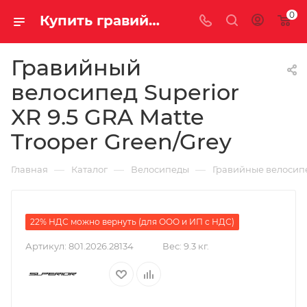
0
Купить гравийный велосипед Superior XR 9.5 GRA Matte Trooper Green/Grey на за 355600.00000000 руб. в Саратове и Энгельсе в рассрочку или кредит выгодно
Гравийный
велосипед Superior
XR 9.5 GRA Matte
Trooper Green/Grey
—
—
—
Главная
Каталог
Велосипеды
Гравийные велосип
22% НДС можно вернуть (для ООО и ИП с НДС)
Артикул:
801.2026.28134
Вес:
9.3 кг.