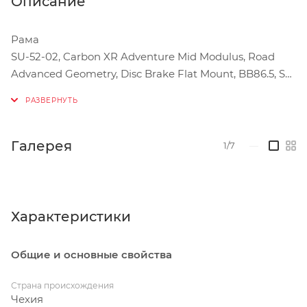
Описание
Рама
SU-52-02, Carbon XR Adventure Mid Modulus, Road
Advanced Geometry, Disc Brake Flat Mount, BB86.5, SH
dropout, Thru Axle 142x12 mm, Inner cable routing, Di2
compatible, mudguards ready.
Материал рамы
Галерея
1/7
—
Карбон
Вилка
XR Adventure Mid Modulus Carbon Fork
Характеристики
Задний переключатель
Общие и основные свойства
SRAM RIVAL XPLR AXS, 13 speed
Страна происхождения
Манетки / Дуалы
Чехия