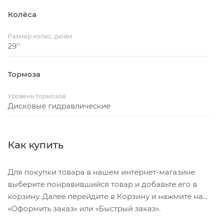
Обода
Колёса
DT Swiss G 1800 SPLINE®, 12x100mm, Tubeless Ready
Размер колес, дюйм
Цепь
29''
SRAM RIVAL, Flattop 12s/13s, 120 Link
Тормоза
Кассета
SRAM RIVAL XPLR XG-1391, 13-speed, 10-46T
Уровень тормозов
Дисковые гидравлические
Рулевая колонка
ACROS AIX-318R1, ICR, OD56, IS52/28.6 - 40IPS
Как купить
Руль
ONE Alloy, X-Race Aero, 31.8mm, Reach 70mm, Drop
Для покупки товара в нашем интернет-магазине
127mm, Flare 2°, Backsweep 6°
выберите понравившийся товар и добавьте его в
корзину. Далее перейдите в Корзину и нажмите на
Диаметр колес
«Оформить заказ» или «Быстрый заказ».
29"