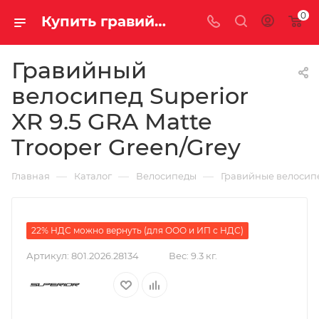
0
Купить гравийный велосипед Superior XR 9.5 GRA Matte Trooper Green/Grey на за 355600.00000000 руб. в Саратове и Энгельсе в рассрочку или кредит выгодно
Гравийный
велосипед Superior
XR 9.5 GRA Matte
Trooper Green/Grey
—
—
—
Главная
Каталог
Велосипеды
Гравийные велосип
22% НДС можно вернуть (для ООО и ИП с НДС)
Артикул:
801.2026.28134
Вес:
9.3 кг.