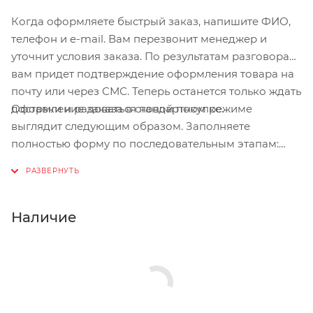
Когда оформляете быстрый заказ, напишите ФИО,
Цвет
телефон и e-mail. Вам перезвонит менеджер и
Matte Trooper Green/Grey
уточнит условия заказа. По результатам разговора
вам придет подтверждение оформления товара на
Страна
почту или через СМС. Теперь останется только ждать
Чехия
Оформление заказа в стандартном режиме
доставки и радоваться новой покупке.
выглядит следующим образом. Заполняете
полностью форму по последовательным этапам:
адрес, способ доставки, оплаты, данные о себе.
Советуем в комментарии к заказу написать
информацию, которая поможет курьеру вас найти.
Нажмите кнопку «Оформить заказ».
Наличие