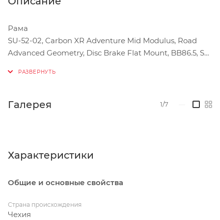
Описание
Рама
SU-52-02, Carbon XR Adventure Mid Modulus, Road
Advanced Geometry, Disc Brake Flat Mount, BB86.5, SH
dropout, Thru Axle 142x12 mm, Inner cable routing, Di2
compatible, mudguards ready.
Материал рамы
Галерея
1/7
—
Карбон
Вилка
XR Adventure Mid Modulus Carbon Fork
Характеристики
Задний переключатель
Общие и основные свойства
SRAM RIVAL XPLR AXS, 13 speed
Страна происхождения
Манетки / Дуалы
Чехия