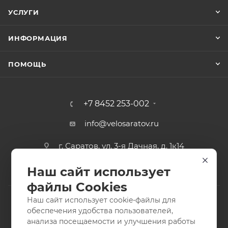
УСЛУГИ
ИНФОРМАЦИЯ
ПОМОЩЬ
+7 8452 253-002
info@velosaratov.ru
г. Саратов, ул. 3-я Дачная, д. 1к14
Наш сайт использует
файлы Cookies
Наш сайт использует cookie-файлы для
обеспечения удобства пользователей,
анализа посещаемости и улучшения работы
2011-2026 © интернет-магазин спортивных товаров