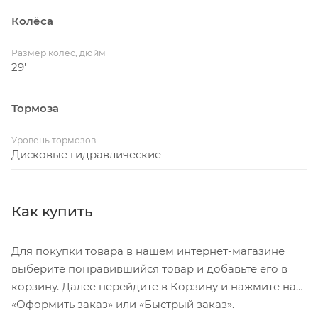
Обода
Колёса
DT Swiss G 1800 SPLINE®, 12x100mm, Tubeless Ready
Размер колес, дюйм
Цепь
29''
SRAM RIVAL, Flattop 12s/13s, 120 Link
Тормоза
Кассета
SRAM RIVAL XPLR XG-1391, 13-speed, 10-46T
Уровень тормозов
Дисковые гидравлические
Рулевая колонка
ACROS AIX-318R1, ICR, OD56, IS52/28.6 - 40IPS
Как купить
Руль
ONE Alloy, X-Race Aero, 31.8mm, Reach 70mm, Drop
Для покупки товара в нашем интернет-магазине
127mm, Flare 2°, Backsweep 6°
выберите понравившийся товар и добавьте его в
корзину. Далее перейдите в Корзину и нажмите на
Диаметр колес
«Оформить заказ» или «Быстрый заказ».
29"