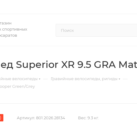
газин
 спортивных
осаратов
д Superior XR 9.5 GRA Mat
—
—
ийные велосипеды
Гравийные велосипеды, ригиды
rooper Green/Grey
)
Артикул:
801.2026.28134
Вес:
9.3 кг.