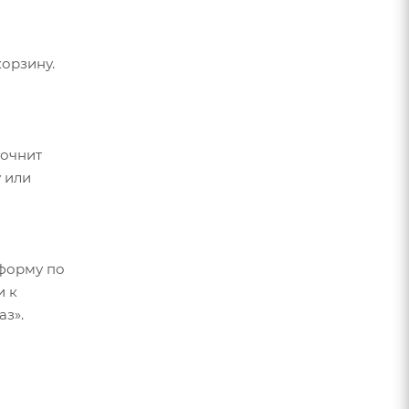
орзину.
точнит
 или
форму по
и к
аз».