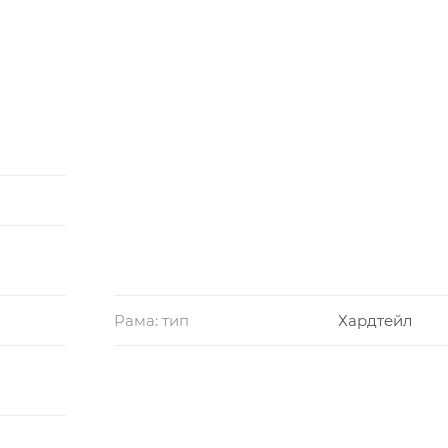
Рама: тип
Хардтейл
6,5 mm