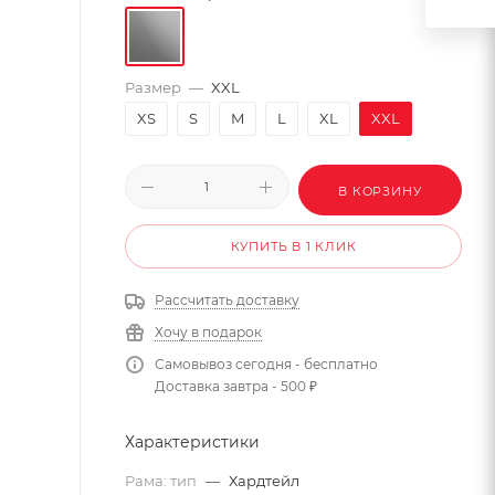
Размер
—
XXL
XS
S
M
L
XL
XXL
В КОРЗИНУ
КУПИТЬ В 1 КЛИК
Рассчитать доставку
Хочу в подарок
Самовывоз сегодня - бесплатно
Доставка завтра - 500 ₽
Характеристики
Рама: тип
—
Хардтейл