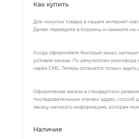
Как купить
Руль
ONE Alloy, X-Race Aero, 31.8mm, Reach 70mm
Для покупки товара в нашем интернет-маг
Диаметр колес
Далее перейдите в Корзину и нажмите на 
29"
Цвет
Когда оформляете быстрый заказ, напишит
Matte Trooper Green/Grey
условия заказа. По результатам разговор
через СМС. Теперь останется только ждать
Страна
Чехия
Оформление заказа в стандартном режиме
последовательным этапам: адрес, способ д
заказу написать информацию, которая пом
Наличие