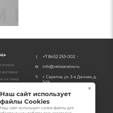
ЩЬ
+7 8452 253-002
я оплаты
info@velosaratov.ru
я доставки
г. Саратов, ул. 3-я Дачная, д.
ия на товар
1к14
-ответ
Наш сайт использует
файлы Cookies
Наш сайт использует cookie-файлы для