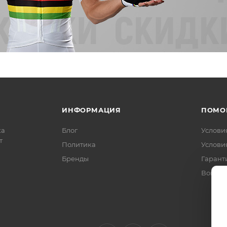
ИНФОРМАЦИЯ
ПОМО
ка
Блог
Услови
т
Политика
Услови
Бренды
Гарант
Вопрос