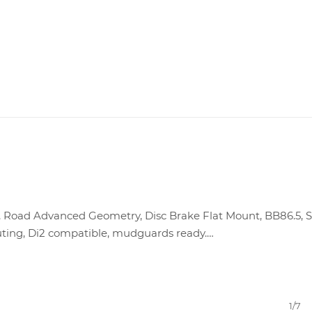
 Road Advanced Geometry, Disc Brake Flat Mount, BB86.5, 
uting, Di2 compatible, mudguards ready.
1/7