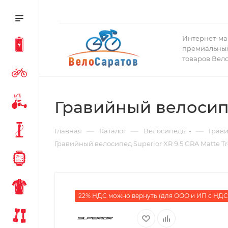
Интернет-ма
премиальных
товаров Вел
Гравийный велосипе
—
—
—
Главная
Каталог
Велосипеды
Грав
Гравийный велосипед Superior XR 9.5 GRA Matte T
22% НДС можно вернуть (для ООО и ИП с НДС