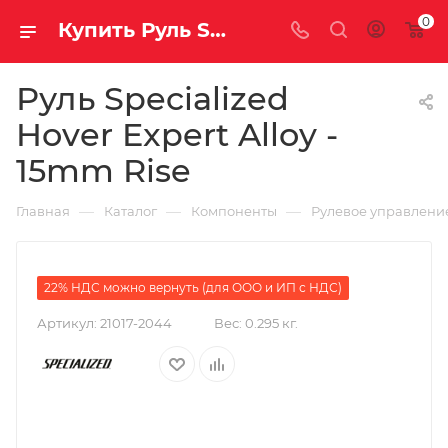
0
Купить Руль Specialized Hover Expert Alloy - 15mm Rise за рублей, а со скидкой 4 640 руб.
Руль Specialized
Hover Expert Alloy -
15mm Rise
—
—
—
Главная
Каталог
Компоненты
Рулевое управлени
22% НДС можно вернуть (для ООО и ИП с НДС)
Артикул:
21017-2044
Вес:
0.295 кг.