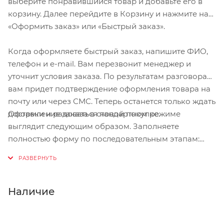
выберите понравившийся товар и добавьте его в
корзину. Далее перейдите в Корзину и нажмите на
Особенности:
«Оформить заказ» или «Быстрый заказ».
Когда оформляете быстрый заказ, напишите ФИО,
телефон и e-mail. Вам перезвонит менеджер и
уточнит условия заказа. По результатам разговора
вам придет подтверждение оформления товара на
почту или через СМС. Теперь останется только ждать
Оформление заказа в стандартном режиме
доставки и радоваться новой покупке.
выглядит следующим образом. Заполняете
полностью форму по последовательным этапам:
адрес, способ доставки, оплаты, данные о себе.
Советуем в комментарии к заказу написать
информацию, которая поможет курьеру вас найти.
Нажмите кнопку «Оформить заказ».
Наличие