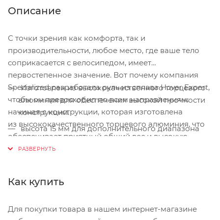
Описание
С точки зрения как комфорта, так и
производительности, любое место, где ваше тело
соприкасается с велосипедом, имеет
первостепенное значение. Вот почему компания
Specialized разработала руль из сплава Hover Expert,
Изготовлен из высококачественного торцевого
чтобы он превосходил по всем направлениям:
алюминия для обеспечения высокой прочности
начиная с конструкции, которая изготовлена
конструкции.
из высококачественного торцевого алюминия, что
высота 15 мм для дополнительного диапазона
обеспечивает приятный общий вес и высокую
посадки райдера.
жесткость. А что касается комфорта, то многое из
Shallow Bend Drop: 123mm drop x 75mm reach
этого сводится к подгонке. В соответствии с этим,
рули имеют неглубокий спуск и изгиб, что
Как купить
чрезвычайно удобно, в то время как они также
имеют подъем на 15 мм, чтобы обеспечить широкий
Для покупки товара в нашем интернет-магазине
диапазон посадки.