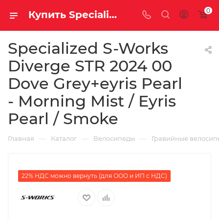
0
Купить Specialized S-Works Diverge STR 2024 00 Dove Grey+eyris Pearl - Morning Mist / Eyris Pearl / Smoke за рублей, а со скидкой 1 244 100 руб.
Specialized S-Works
Diverge STR 2024 00
Dove Grey+eyris Pearl
- Morning Mist / Eyris
Pearl / Smoke
—
—
—
Главная
Каталог
Велосипеды
Гравийные велосип
22% НДС можно вернуть (для ООО и ИП с НДС)