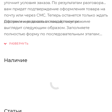
уточнит условия заказа. По результатам разговора
вам придет подтверждение оформления товара на
почту или через СМС. Теперь останется только ждать
Оформление заказа в стандартном режиме
доставки и радоваться новой покупке.
выглядит следующим образом. Заполняете
полностью форму по последовательным этапам:
адрес, способ доставки, оплаты, данные о себе.
Советуем в комментарии к заказу написать
информацию, которая поможет курьеру вас найти.
Нажмите кнопку «Оформить заказ».
Наличие
Статьи