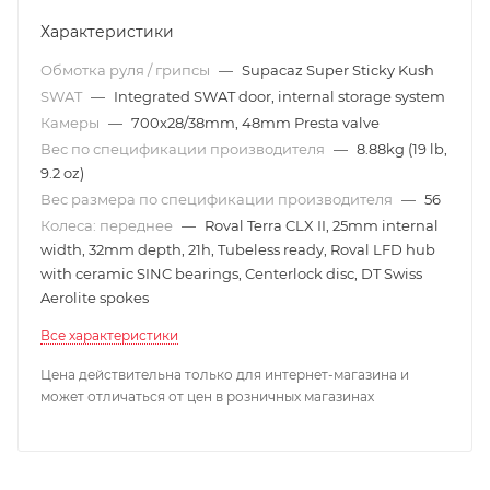
Характеристики
Обмотка руля / грипсы
—
Supacaz Super Sticky Kush
SWAT
—
Integrated SWAT door, internal storage system
Камеры
—
700x28/38mm, 48mm Presta valve
Вес по спецификации производителя
—
8.88kg (19 lb,
9.2 oz)
Вес размера по спецификации производителя
—
56
Колеса: переднее
—
Roval Terra CLX II, 25mm internal
width, 32mm depth, 21h, Tubeless ready, Roval LFD hub
with ceramic SINC bearings, Centerlock disc, DT Swiss
Aerolite spokes
Все характеристики
Цена действительна только для интернет-магазина и
может отличаться от цен в розничных магазинах