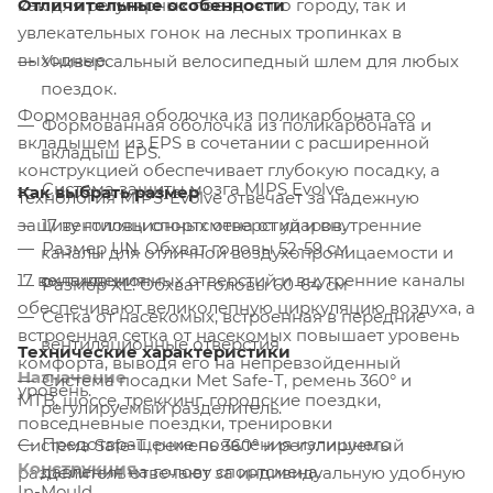
как для регулярных поездок по городу, так и
Отличительные особенности
увлекательных гонок на лесных тропинках в
выходные.
Универсальный велосипедный шлем для любых
поездок.
Формованная оболочка из поликарбоната со
Формованная оболочка из поликарбоната и
вкладышем из EPS в сочетании с расширенной
вкладыш EPS.
конструкцией обеспечивает глубокую посадку, а
Система защиты мозга MIPS Evolve.
Как выбрать размер
технология MIPS-Evolve отвечает за надежную
защиту головы спортсмена от ударов.
17 вентиляционных отверстий и внутренние
Размер UN. Обхват головы 52-59 см
каналы для отличной воздухопроницаемости и
17 вентиляционных отверстий и внутренние каналы
охлаждения.
Размер XL. Обхват головы 60-64 см
обеспечивают великолепную циркуляцию воздуха, а
Сетка от насекомых, встроенная в передние
встроенная сетка от насекомых повышает уровень
вентиляционные отверстия.
Технические характеристики
комфорта, выводя его на непревзойденный
Назначение
Система посадки Met Safe-T, ремень 360° и
уровень.
MTB, шоссе, треккинг, городские поездки,
регулируемый разделитель.
повседневные поездки, тренировки
Предотвращение появления излишнего
Система Safe-T, ремень 360° и регулируемый
Конструкция
давления на голову спортсмена.
разделитель отвечают за индивидуальную удобную
In-Mould