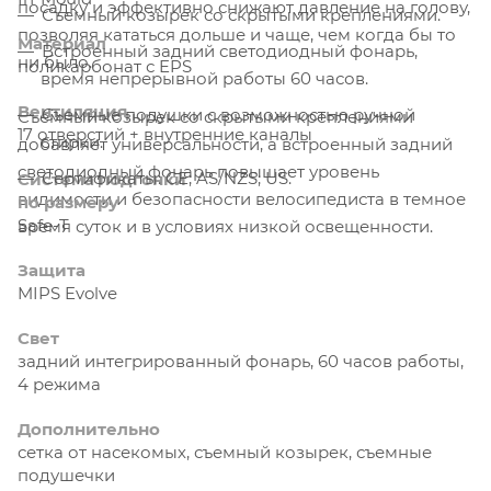
посадку и эффективно снижают давление на голову,
Съемный козырек со скрытыми креплениями.
позволяя кататься дольше и чаще, чем когда бы то
Материал
Встроенный задний светодиодный фонарь,
ни было.
поликарбонат с EPS
время непрерывной работы 60 часов.
Вентиляция
Съемные подушки с возможностью ручной
Съемный козырек со скрытыми креплениями
17 отверстий + внутренние каналы
стирки.
добавляет универсальности, а встроенный задний
светодиодный фонарь повышает уровень
Сертификаты: CE; AS/NZS; US.
Система подгонки
видимости и безопасности велосипедиста в темное
по размеру
Safe-T
время суток и в условиях низкой освещенности.
Защита
MIPS Evolve
Свет
задний интегрированный фонарь, 60 часов работы,
4 режима
Дополнительно
сетка от насекомых, съемный козырек, съемные
подушечки