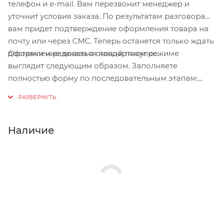
телефон и e-mail. Вам перезвонит менеджер и
уточнит условия заказа. По результатам разговора
вам придет подтверждение оформления товара на
почту или через СМС. Теперь останется только ждать
Оформление заказа в стандартном режиме
доставки и радоваться новой покупке.
выглядит следующим образом. Заполняете
полностью форму по последовательным этапам:
адрес, способ доставки, оплаты, данные о себе.
Советуем в комментарии к заказу написать
информацию, которая поможет курьеру вас найти.
Нажмите кнопку «Оформить заказ».
Наличие