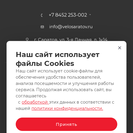
+7 8452 253-002
info@velosaratov.ru
г. Саратов, ул. 3-я Дачная, д. 1к14
Наш сайт использует
файлы Cookies
Наш сайт использует cookie-файлы для
обеспечения удобства пользователей,
анализа посещаемости и улучшения работы
2011-2026 © интернет-магазин спортивных товаров
сервиса. Продолжая использовать сайт, вы
ВелоСаратов. Не является публичной офертой. Все права
соглашаетесь
защищены. Заимствование материалов и фотографий
с
обработкой
этих данных в соответствии с
запрещено.
нашей
политики конфиденциальности.
Принять