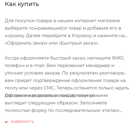
Как купить
Для покупки товара в нашем интернет-магазине
выберите понравившийся товар и добавьте его в
корзину. Далее перейдите в Корзину и нажмите на
«Оформить заказ» или «Быстрый заказ».
Когда оформляете быстрый заказ, напишите ФИО,
телефон и e-mail. Вам перезвонит менеджер и
уточнит условия заказа. По результатам разговора
вам придет подтверждение оформления товара на
почту или через СМС. Теперь останется только ждать
Оформление заказа в стандартном режиме
доставки и радоваться новой покупке.
выглядит следующим образом. Заполняете
полностью форму по последовательным этапам:
адрес, способ доставки, оплаты, данные о себе.
Советуем в комментарии к заказу написать
информацию, которая поможет курьеру вас найти.