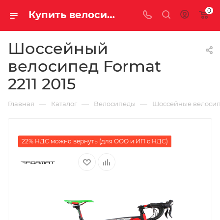
0
Купить велосипед для шоссе Format 2211 2015 на за 64300.00000000 рублей в Саратове и Энгельсе
Шоссейный
велосипед Format
2211 2015
—
—
—
Главная
Каталог
Велосипеды
Шоссейные велоси
22% НДС можно вернуть (для ООО и ИП с НДС)