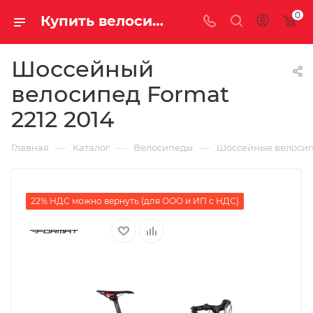
0
Купить велосипед для шоссе Format 2212 2014 на за 38000.00000000 рублей в Саратове и Энгельсе
Шоссейный
велосипед Format
2212 2014
—
—
—
Главная
Каталог
Велосипеды
Шоссейные велоси
22% НДС можно вернуть (для ООО и ИП с НДС)