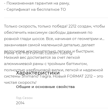
- Пожизненная гарантия на раму,
- Сертификат на бесплатное ТО
Только скорость, только победа! 2212 создан, чтобы
обеспечить максимум свободы движения по
ровной глади шоссе. Все, начиная от геометрии и
заканчивая самой маленькой деталью, делает
велосипед исключительно легким и быстрым.
Рама
U6 TrB Format custom tubing
Низкий вес достигается за счет легкой
алюминиевой рамы с тройным баттингом,
полностью карбоновой вилки, легкой и надежной
Характеристики
системы Shimano Tiagra. Новый FORMAT 2212 – это
чистая скорость!
Общие и основные свойства
Год-Сезон
2014