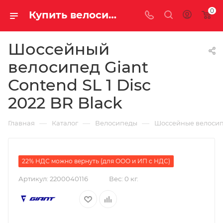
0
Купить велосипед для шоссе Giant Contend SL 1 Disc 2022 BR Black на за 142720.00000000 рублей в Саратове и Энгельсе
Шоссейный
велосипед Giant
Contend SL 1 Disc
2022 BR Black
—
—
—
Главная
Каталог
Велосипеды
Шоссейные велоси
22% НДС можно вернуть (для ООО и ИП с НДС)
Артикул:
2200040116
Вес:
0 кг.