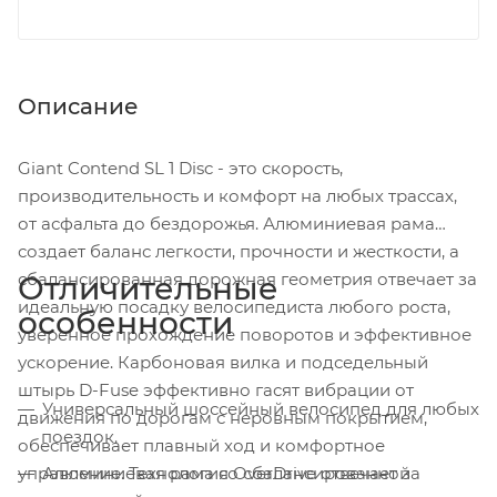
Описание
Giant Contend SL 1 Disc - это скорость,
производительность и комфорт на любых трассах,
от асфальта до бездорожья. Алюминиевая рама
создает баланс легкости, прочности и жесткости, а
сбалансированная дорожная геометрия отвечает за
Отличительные
идеальную посадку велосипедиста любого роста,
особенности
уверенное прохождение поворотов и эффективное
ускорение. Карбоновая вилка и подседельный
штырь D-Fuse эффективно гасят вибрации от
Универсальный шоссейный велосипед для любых
движения по дорогам с неровным покрытием,
поездок.
обеспечивает плавный ход и комфортное
управление. Технология OverDrive отвечает за
Алюминиевая рама со сбалансированной