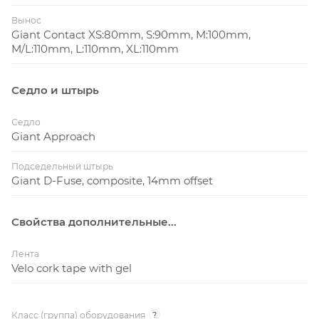
Вынос
Giant Contact XS:80mm, S:90mm, M:100mm,
M/L:110mm, L:110mm, XL:110mm
Седло и штырь
Седло
Giant Approach
Подседельный штырь
Giant D-Fuse, composite, 14mm offset
Свойства дополнительные...
Лента
Velo cork tape with gel
Класс (группа) оборудования
?