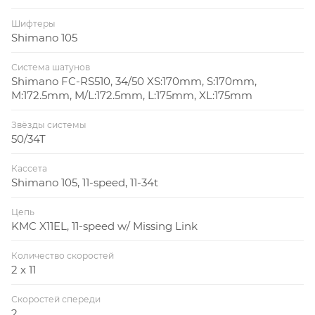
Шифтеры
Shimano 105
Система шатунов
Shimano FC-RS510, 34/50 XS:170mm, S:170mm,
M:172.5mm, M/L:172.5mm, L:175mm, XL:175mm
Звёзды системы
50/34T
Кассета
Shimano 105, 11-speed, 11-34t
Цепь
KMC X11EL, 11-speed w/ Missing Link
Количество скоростей
2 x 11
Скоростей спереди
2