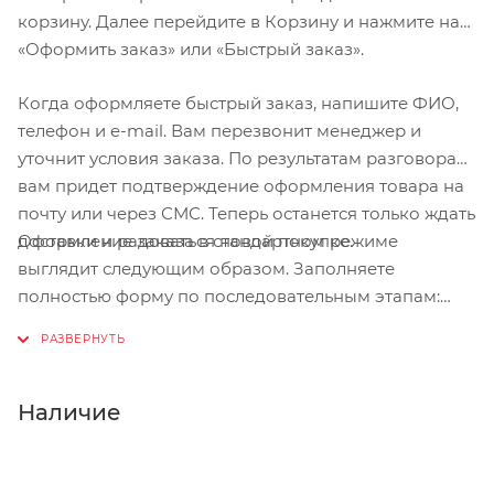
корзину. Далее перейдите в Корзину и нажмите на
«Оформить заказ» или «Быстрый заказ».
Когда оформляете быстрый заказ, напишите ФИО,
телефон и e-mail. Вам перезвонит менеджер и
уточнит условия заказа. По результатам разговора
вам придет подтверждение оформления товара на
почту или через СМС. Теперь останется только ждать
Оформление заказа в стандартном режиме
доставки и радоваться новой покупке.
выглядит следующим образом. Заполняете
полностью форму по последовательным этапам:
адрес, способ доставки, оплаты, данные о себе.
Советуем в комментарии к заказу написать
информацию, которая поможет курьеру вас найти.
Нажмите кнопку «Оформить заказ».
Наличие