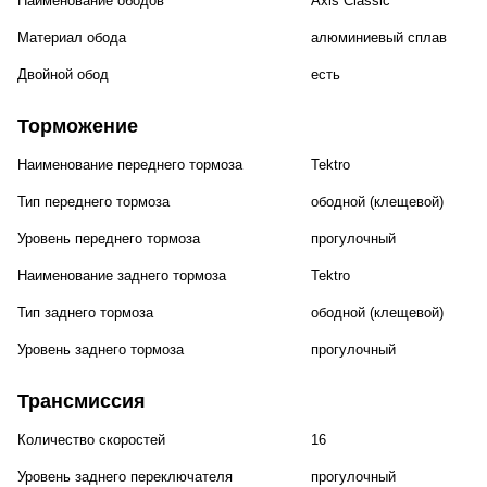
Наименование ободов
Axis Classic
Материал обода
алюминиевый сплав
Двойной обод
есть
Торможение
Наименование переднего тормоза
Tektro
Тип переднего тормоза
ободной (клещевой)
Уровень переднего тормоза
прогулочный
Наименование заднего тормоза
Tektro
Тип заднего тормоза
ободной (клещевой)
Уровень заднего тормоза
прогулочный
Трансмиссия
Количество скоростей
16
Уровень заднего переключателя
прогулочный