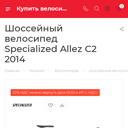
0
Купить велосипед для шоссе Specialized Allez C2 2014 на за 56560.00000000 рублей в Саратове и Энгельсе
Шоссейный
велосипед
Specialized Allez C2
2014
—
—
—
Главная
Каталог
Велосипеды
Шоссейные велоси
22% НДС можно вернуть (для ООО и ИП с НДС)