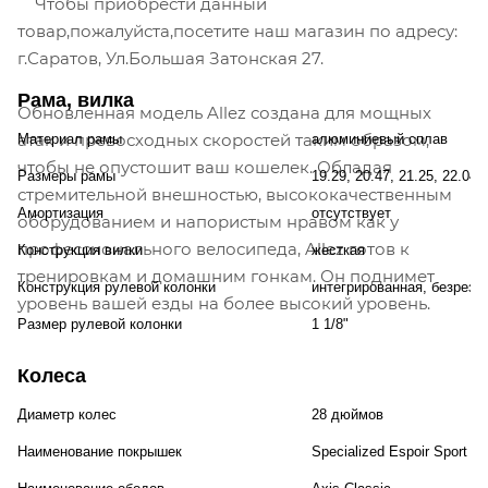
Чтобы приобрести данный
товар,пожалуйста,посетите наш магазин по адресу:
г.Саратов, Ул.Большая Затонская 27.
Рама, вилка
Обновленная модель Allez создана для мощных
атак и превосходных скоростей таким образом,
Материал рамы
алюминиевый сплав
чтобы не опустошит ваш кошелек. Обладая
Размеры рамы
19.29, 20.47, 21.25, 22.04,
стремительной внешностью, высококачественным
Амортизация
отсутствует
оборудованием и напористым нравом как у
профессионального велосипеда, Allez готов к
Конструкция вилки
жесткая
тренировкам и домашним гонкам. Он поднимет
Конструкция рулевой колонки
интегрированная, безрезь
уровень вашей езды на более высокий уровень.
Размер рулевой колонки
1 1/8"
Колеса
Диаметр колес
28 дюймов
Наименование покрышек
Specialized Espoir Sport D