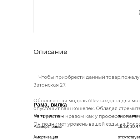
Описание
Чтобы приобрести данный товар,пожалуйст
Затонская 27.
Обновленная модель Allez создана для мо
Рама, вилка
опустошит ваш кошелек. Обладая стреми
напористым нравом как у профессионально
Материал рамы
алюминиев
Он поднимет уровень вашей езды на более
Размеры рамы
19.29, 20.4
Амортизация
отсутствуе