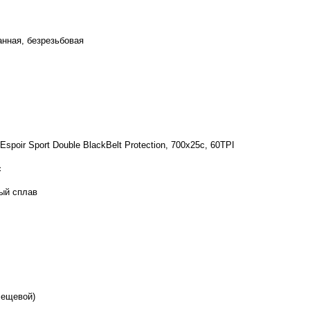
анная, безрезьбовая
 Espoir Sport Double BlackBelt Protection, 700x25c, 60TPI
c
ый сплав
лещевой)