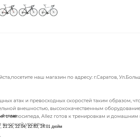
а,посетите наш магазин по адресу: г.Саратов, Ул.Боль
щных атак и превосходных скоростей таким образом, чт
тельной внешностью, высококачественным оборудовани
го велосипеда, Allez готов к тренировкам и домашним 
ый сплав
 высокий уровень.
7, 21.25, 22.04, 22.83, 24.01 дюйм
т