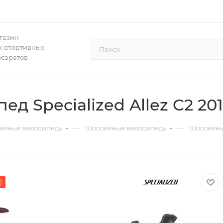
газин
 спортивных
осаратов
д Specialized Allez C2 20
—
—
ейные велосипеды
Шоссейные велосипеды
Шоссейный
)