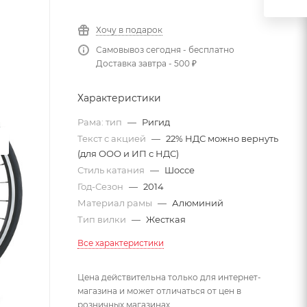
Хочу в подарок
Самовывоз сегодня - бесплатно
Доставка завтра - 500 ₽
Характеристики
Рама: тип
—
Ригид
Текст с акцией
—
22% НДС можно вернуть
(для ООО и ИП с НДС)
Стиль катания
—
Шоссе
Год-Сезон
—
2014
Материал рамы
—
Алюминий
Тип вилки
—
Жесткая
Все характеристики
Цена действительна только для интернет-
магазина и может отличаться от цен в
розничных магазинах