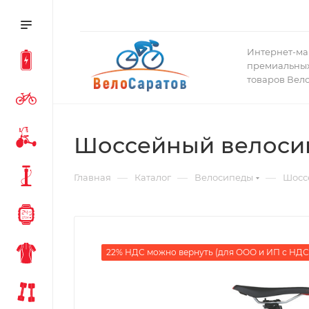
Интернет-ма
премиальных
товаров Вел
Шоссейный велосипе
—
—
—
Главная
Каталог
Велосипеды
Шосс
22% НДС можно вернуть (для ООО и ИП с НДС