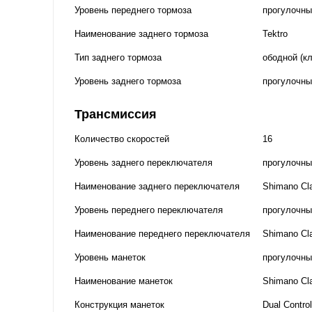
Уровень переднего тормоза
прогулочны
Наименование заднего тормоза
Tektro
Тип заднего тормоза
ободной (к
Уровень заднего тормоза
прогулочны
Трансмиссия
Количество скоростей
16
Уровень заднего переключателя
прогулочны
Наименование заднего переключателя
Shimano Cla
Уровень переднего переключателя
прогулочны
Наименование переднего переключателя
Shimano Cla
Уровень манеток
прогулочны
Наименование манеток
Shimano Cla
Конструкция манеток
Dual Control