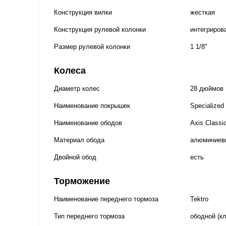
Конструкция вилки
жесткая
Конструкция рулевой колонки
интегриров
Размер рулевой колонки
1 1/8"
Колеса
Диаметр колес
28 дюймов
Наименование покрышек
Specialized
Наименование ободов
Axis Classi
Материал обода
алюминиев
Двойной обод
есть
Торможение
Наименование переднего тормоза
Tektro
Тип переднего тормоза
ободной (к