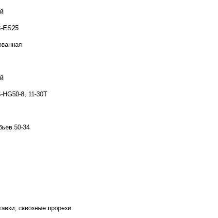
й
B-ES25
ованная
й
-HG50-8, 11-30T
бьев 50-34
тавки, сквозные прорези