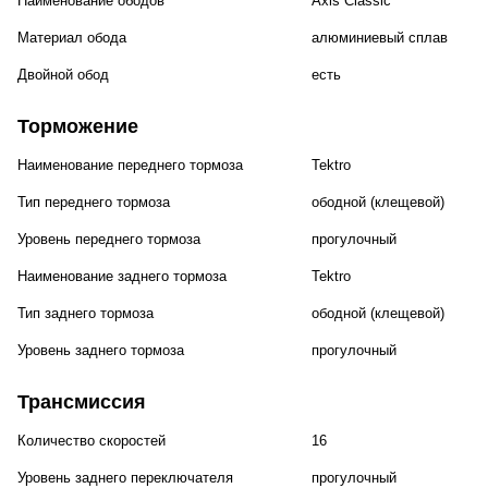
Наименование ободов
Axis Classic
Материал обода
алюминиевый сплав
Двойной обод
есть
Торможение
Наименование переднего тормоза
Tektro
Тип переднего тормоза
ободной (клещевой)
Уровень переднего тормоза
прогулочный
Наименование заднего тормоза
Tektro
Тип заднего тормоза
ободной (клещевой)
Уровень заднего тормоза
прогулочный
Трансмиссия
Количество скоростей
16
Уровень заднего переключателя
прогулочный