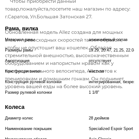
Чтобы приобрести данный
товар,пожалуйста,посетите наш магазин по адресу:
г.Саратов, Ул.Большая Затонская 27.
Рама, вилка
Обновленная модель Allez создана для мощных
атак и превосходных скоростей таким образом,
Материал рамы
алюминиевый сплав
чтобы не опустошит ваш кошелек. Обладая
Размеры рамы
19.29, 20.47, 21.25, 22.04,
стремительной внешностью, высококачественным
Амортизация
отсутствует
оборудованием и напористым нравом как у
профессионального велосипеда, Allez готов к
Конструкция вилки
жесткая
тренировкам и домашним гонкам. Он поднимет
Конструкция рулевой колонки
интегрированная, безрезь
уровень вашей езды на более высокий уровень.
Размер рулевой колонки
1 1/8"
Колеса
Диаметр колес
28 дюймов
Наименование покрышек
Specialized Espoir Sport D