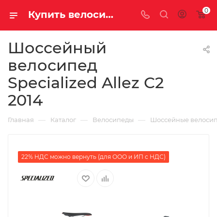
0
Купить велосипед для шоссе Specialized Allez C2 2014 на за 56560.00000000 рублей в Саратове и Энгельсе
Шоссейный
велосипед
Specialized Allez C2
2014
—
—
—
Главная
Каталог
Велосипеды
Шоссейные велоси
22% НДС можно вернуть (для ООО и ИП с НДС)