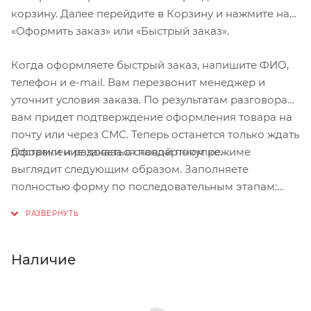
корзину. Далее перейдите в Корзину и нажмите на
«Оформить заказ» или «Быстрый заказ».
Когда оформляете быстрый заказ, напишите ФИО,
телефон и e-mail. Вам перезвонит менеджер и
уточнит условия заказа. По результатам разговора
вам придет подтверждение оформления товара на
почту или через СМС. Теперь останется только ждать
Оформление заказа в стандартном режиме
доставки и радоваться новой покупке.
выглядит следующим образом. Заполняете
полностью форму по последовательным этапам:
адрес, способ доставки, оплаты, данные о себе.
Советуем в комментарии к заказу написать
информацию, которая поможет курьеру вас найти.
Нажмите кнопку «Оформить заказ».
Наличие