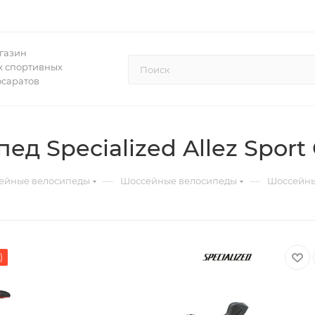
газин
 спортивных
осаратов
 Specialized Allez Sport 
—
—
ейные велосипеды
Шоссейные велосипеды
Шоссейный
)