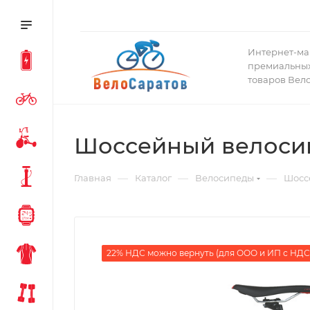
Интернет-ма
премиальных
товаров Вел
Шоссейный велосипед
—
—
—
Главная
Каталог
Велосипеды
Шосс
22% НДС можно вернуть (для ООО и ИП с НДС