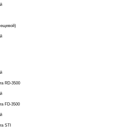
й
лещевой)
й
й
ra RD-3500
й
ra FD-3500
й
ra STI