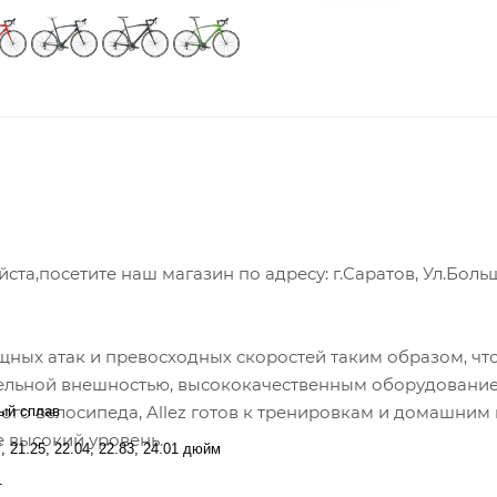
а,посетите наш магазин по адресу: г.Саратов, Ул.Боль
щных атак и превосходных скоростей таким образом, чт
тельной внешностью, высококачественным оборудовани
го велосипеда, Allez готов к тренировкам и домашним 
ый сплав
 высокий уровень.
7, 21.25, 22.04, 22.83, 24.01 дюйм
т