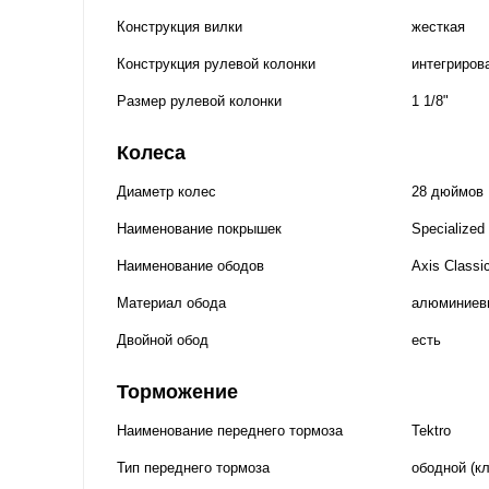
Конструкция вилки
жесткая
Конструкция рулевой колонки
интегриров
Размер рулевой колонки
1 1/8"
Колеса
Диаметр колес
28 дюймов
Наименование покрышек
Specialized
Наименование ободов
Axis Classi
Материал обода
алюминиев
Двойной обод
есть
Торможение
Наименование переднего тормоза
Tektro
Тип переднего тормоза
ободной (к