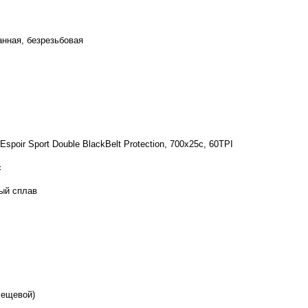
анная, безрезьбовая
 Espoir Sport Double BlackBelt Protection, 700x25c, 60TPI
c
ый сплав
лещевой)