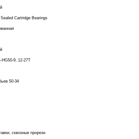
й
ealed Cartridge Bearings
ованная
й
-HG50-9, 12-27T
бьев 50-34
тавки, сквозные прорези