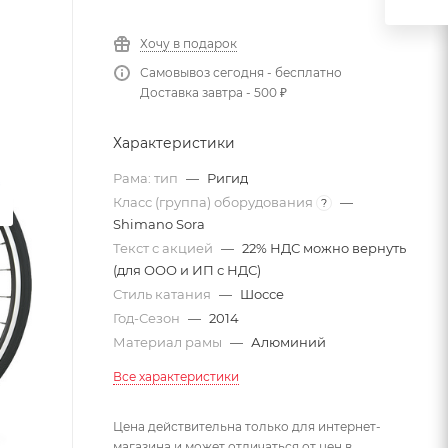
Хочу в подарок
Самовывоз сегодня - бесплатно
Доставка завтра - 500 ₽
Характеристики
Рама: тип
—
Ригид
Класс (группа) оборудования
—
?
Shimano Sora
Текст с акцией
—
22% НДС можно вернуть
(для ООО и ИП с НДС)
Стиль катания
—
Шоссе
Год-Сезон
—
2014
Материал рамы
—
Алюминий
Все характеристики
Цена действительна только для интернет-
магазина и может отличаться от цен в