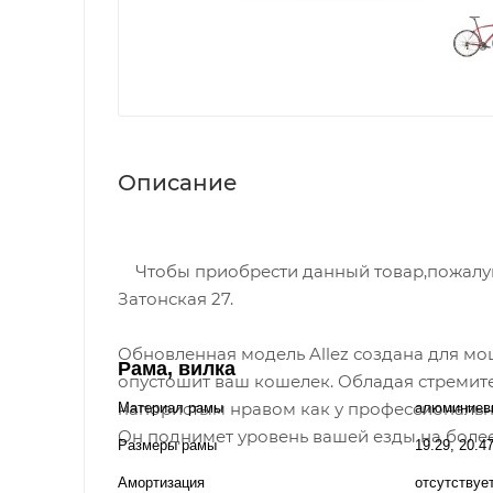
Описание
Чтобы приобрести данный товар,пожалуйст
Затонская 27.
Обновленная модель Allez создана для мо
Рама, вилка
опустошит ваш кошелек. Обладая стреми
напористым нравом как у профессионально
Материал рамы
алюминиев
Он поднимет уровень вашей езды на более
Размеры рамы
19.29, 20.4
Амортизация
отсутствуе