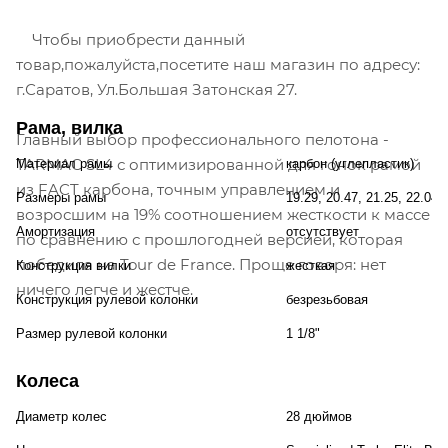
Чтобы приобрести данный
товар,пожалуйста,посетите наш магазин по адресу:
г.Саратов, Ул.Большая Затонская 27.
Рама, вилка
Главный выбор профессионального пелотона -
TARMAC SL4 с оптимизированной для гонок рамой
Материал рамы
карбон (углепластик)
из FACT карбона, точным управлением и
Размеры рамы
19.29, 20.47, 21.25, 22.04,
возросшим на 19% соотношением жесткости к массе
Амортизация
отсутствует
по сравнению с прошлогодней версией, которая
победила на Tour de France. Проще говоря: нет
Конструкция вилки
жесткая
ничего легче и жестче.
Конструкция рулевой колонки
безрезьбовая
Размер рулевой колонки
1 1/8"
Колеса
Диаметр колес
28 дюймов