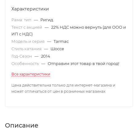
Характеристики
Рама: тип
—
Ригид
Текст с акцией
—
22% НДС можно вернуть (для ООО и
ИП с НДС)
Модель и серия
—
Tarmac
Стиль катания
—
Шоссе
Год-Сезон
—
2014
Особенность
—
Отправим этот товар в твой город!
Все характеристики
Цена действительна только для интернет-магазина и
может отличаться от цен в розничных магазинах
Описание