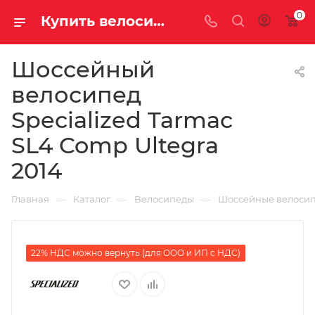
0
Купить велосипед для шоссе Specialized Tarmac SL4 Comp Ultegra 2014 на за 205370.00000000 рублей в Саратове и Энгельсе
Шоссейный
велосипед
Specialized Tarmac
SL4 Comp Ultegra
2014
—
—
—
Главная
Каталог
Велосипеды
Шоссейные велоси
22% НДС можно вернуть (для ООО и ИП с НДС)