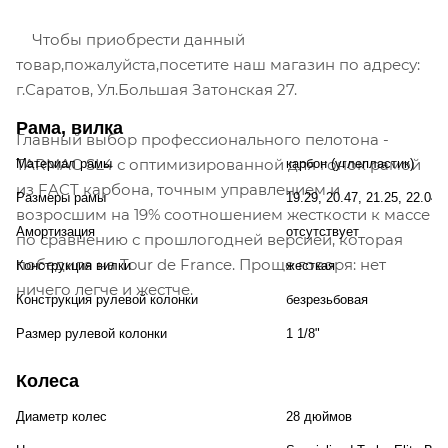
Чтобы приобрести данный
товар,пожалуйста,посетите наш магазин по адресу:
г.Саратов, Ул.Большая Затонская 27.
Рама, вилка
Главный выбор профессионального пелотона -
TARMAC SL4 с оптимизированной для гонок рамой
Материал рамы
карбон (углепластик)
из FACT карбона, точным управлением и
Размеры рамы
19.29, 20.47, 21.25, 22.04,
возросшим на 19% соотношением жесткости к массе
Амортизация
отсутствует
по сравнению с прошлогодней версией, которая
победила на Tour de France. Проще говоря: нет
Конструкция вилки
жесткая
ничего легче и жестче.
Конструкция рулевой колонки
безрезьбовая
Размер рулевой колонки
1 1/8"
Колеса
Диаметр колес
28 дюймов