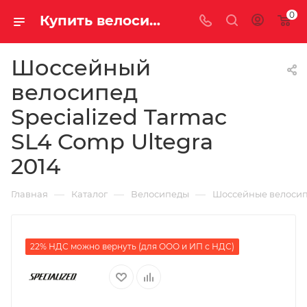
0
Купить велосипед для шоссе Specialized Tarmac SL4 Comp Ultegra 2014 на за 205370.00000000 рублей в Саратове и Энгельсе
Шоссейный
велосипед
Specialized Tarmac
SL4 Comp Ultegra
2014
—
—
—
Главная
Каталог
Велосипеды
Шоссейные велоси
22% НДС можно вернуть (для ООО и ИП с НДС)