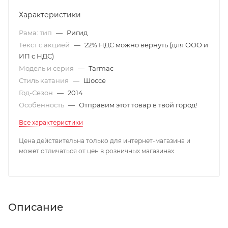
Характеристики
Рама: тип
—
Ригид
Текст с акцией
—
22% НДС можно вернуть (для ООО и
ИП с НДС)
Модель и серия
—
Tarmac
Стиль катания
—
Шоссе
Год-Сезон
—
2014
Особенность
—
Отправим этот товар в твой город!
Все характеристики
Цена действительна только для интернет-магазина и
может отличаться от цен в розничных магазинах
Описание