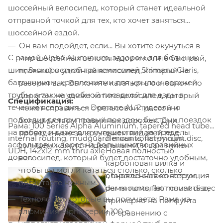
шоссейный велосипед, который станет идеальной
отправной точкой для тех, кто хочет заняться
шоссейной ездой.
Он вам подойдет, если... Вы хотите окунуться в
С рамой Alpha Aluminium, зазором для больших
мир шоссейных велосипедов и хотите быстрый,
шин, 8-скоростной трансмиссией Shimano Claris,
плавный и удобный велосипед, который не
багажником, креплениями для крыла и верхней
разорит вас. Вы хотите кататься в основном по
трубы, а также удобной посадкой для езды в
дорогам, но также хотите велосипед, который
Спецификация:
течение всего дня — Domane AL 2 идеально
может справиться с рельсовой трассой и
подходит для групповых поездок, быстрых поездок
большинством гравийных дорожек. Дни,
Рама: 100 Series Alpha Aluminium, tapered head tube,
на работу и даже для путешествий за пределы
проведенные за кручением педалей под
internal routing, mudguard mounts, flat-mount disc,
Легкая конструкция.
асфальтовых дорог на большинство гравийных
солнцем, кажутся идеальными, и вам нужен
UDH, 142x12 mm thru axle
Новая полностью
дорог.
велосипед, который будет достаточно удобным,
карбоновая вилка и
чтобы вы могли кататься столько, сколько
Вилка: Domane AL carbon, tapered carbon steerer,
обновленная конструкция
посчитаете нужным.
internal brake routing, fender mounts, flat mount disc,
рамы помогают снизить вес
Технологии, которые вы получаете: Рама из
12x100mm thru axle
примерно на полфунта
алюминия Alpha серии 100 с
по сравнению с