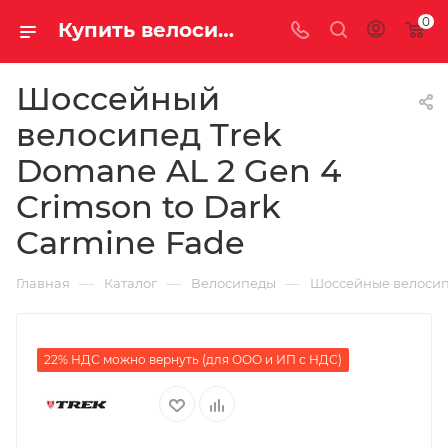
0
Купить велосипед для шоссе Trek Domane AL 2 Gen 4 Crimson to Dark Carmine Fade на за 148680.00000000 рублей в Саратове и Энгельсе
Шоссейный
велосипед Trek
Domane AL 2 Gen 4
Crimson to Dark
Carmine Fade
—
—
—
Главная
Каталог
Велосипеды
Шоссейные велоси
22% НДС можно вернуть (для ООО и ИП с НДС)