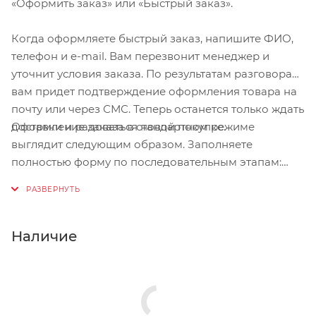
«Оформить заказ» или «Быстрый заказ».
Когда оформляете быстрый заказ, напишите ФИО,
телефон и e-mail. Вам перезвонит менеджер и
уточнит условия заказа. По результатам разговора
вам придет подтверждение оформления товара на
почту или через СМС. Теперь останется только ждать
Оформление заказа в стандартном режиме
доставки и радоваться новой покупке.
выглядит следующим образом. Заполняете
полностью форму по последовательным этапам:
адрес, способ доставки, оплаты, данные о себе.
Советуем в комментарии к заказу написать
информацию, которая поможет курьеру вас найти.
Нажмите кнопку «Оформить заказ».
Наличие