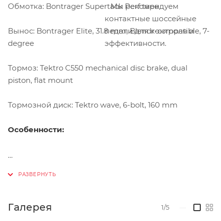
Обмотка: Bontrager Supertack Perf tape
Мы рекомендуем
контактные шоссейные
Вынос: Bontrager Elite, 31.8 mm, Blendr-compatible, 7-
педали для контроля и
degree
эффективности.
Тормоз: Tektro C550 mechanical disc brake, dual
piston, flat mount
Тормозной диск: Tektro wave, 6-bolt, 160 mm
Особенности:
Галерея
1/5
—