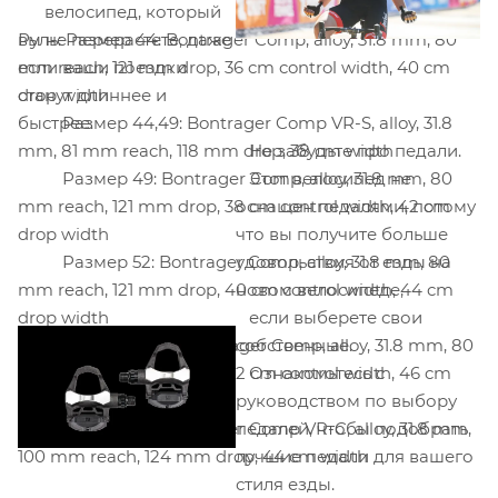
велосипед, который
Руль: Размер 44: Bontrager Comp, alloy, 31.8 mm, 80
вы не перерастете, даже
mm reach, 121 mm drop, 36 cm control width, 40 cm
если ваши поездки
drop width
станут длиннее и
Размер 44,49: Bontrager Comp VR-S, alloy, 31.8
быстрее.
mm, 81 mm reach, 118 mm drop, 38 cm width
Не забудьте про педали.
Размер 49: Bontrager Comp, alloy, 31.8 mm, 80
Этот велосипед не
mm reach, 121 mm drop, 38 cm control width, 42 cm
оснащен педалями, потому
drop width
что вы получите больше
Размер 52: Bontrager Comp, alloy, 31.8 mm, 80
удовольствия от езды на
mm reach, 121 mm drop, 40 cm control width, 44 cm
новом велосипеде,
drop width
если выберете свои
Размер 54,56: Bontrager Comp, alloy, 31.8 mm, 80
собственные.
mm reach, 121 mm drop, 42 cm control width, 46 cm
Ознакомьтесь с
drop width
руководством по выбору
Размер 58: Bontrager Comp VR-C, alloy, 31.8 mm,
педалей, чтобы подобрать
100 mm reach, 124 mm drop, 44 cm width
лучшие педали для вашего
стиля езды.