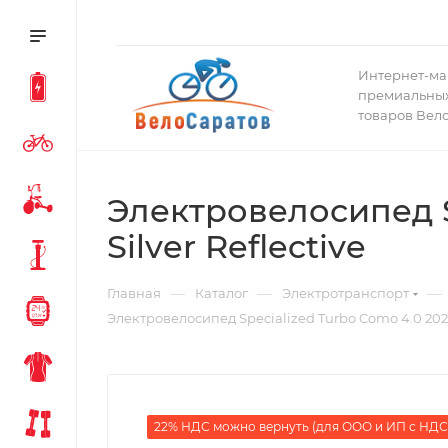
Интернет-ма
премиальных
товаров Вел
Электровелосипед Sp
Silver Reflective
—
—
—
Главная
Каталог
Электротранспорт
Электровелосипед Specialized Turbo Como 4.0 2023 C
22% НДС можно вернуть (для ООО и ИП с НДС