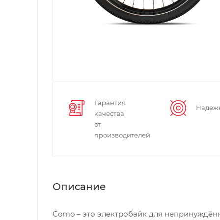
Гарантия
Надеж
качества
от
производителей
Описание
Como – это электробайк для непринуждённ