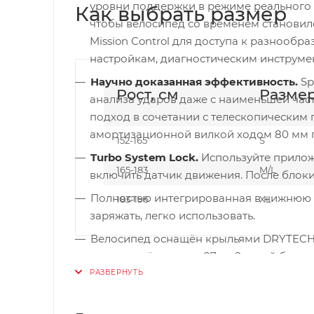
уровни поддержки в режиме реального 
Как выбрать размер
чтобы велосипед со временем становил
Mission Control для доступа к разнооб
настройкам, диагностическим инструме
Научно доказанная эффективность.
Sp
Рост, см
Разме
анализа ударов даже с наименьшей част
подход в сочетании с телескопически
амортизационной вилкой ходом 80 мм п
152-165
S
Turbo System Lock.
Используйте приложе
165-183
M/L
включить датчик движения. После блок
Полностью интегрированная в нижнюю т
183-196
XL
заряжать, легко использовать.
Велосипед оснащён крыльями DRYTECH,
грузоподъёмностью 27 кг. Задний багаж
можно крепить велоприцеп, который фик