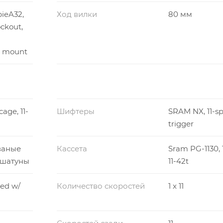
ieA32,
Ход вилки
80 мм
ckout,
t mount
age, 11-
Шифтеры
SRAM NX, 11-sp
trigger
ованые
Кассета
Sram PG-1130, 
шатуны
11-42t
eed w/
Количество скоростей
1 x 11