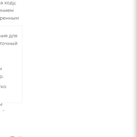
 ходу,
жением
ширенным
ния для
 точный
и
р.
гко
м
айку