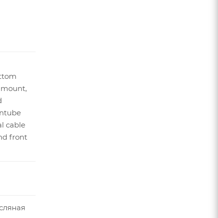
ttom
 mount,
d
ntube
al cable
nd front
сляная