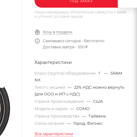
ПОД ЗАКАЗ
Наши менеджеры обязательно свяжутся с вами
и уточнят условия заказа
Хочу в подарок
Самовывоз сегодня - бесплатно
Доставка завтра - 500 ₽
Характеристики
Класс (группа) оборудования
—
SRAM
?
NX
Текст с акцией
—
22% НДС можно вернуть
(для ООО и ИП с НДС)
Страна происхождения
—
США
Модель и серия
—
COMO
Страна производства
—
Тайвань
Стиль катания
—
Город, Фитнес
Все характеристики