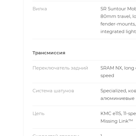
Вилка
SR Suntour Mob
80mm travel, lo
fender-mounts,
integrated ligh
Трансмиссия
Переключатель задний
SRAM NX, long c
speed
Система шатунов
Specialized, к
алюминиевые 
Цепь
KMC e11S, 11-sp
Missing Link™