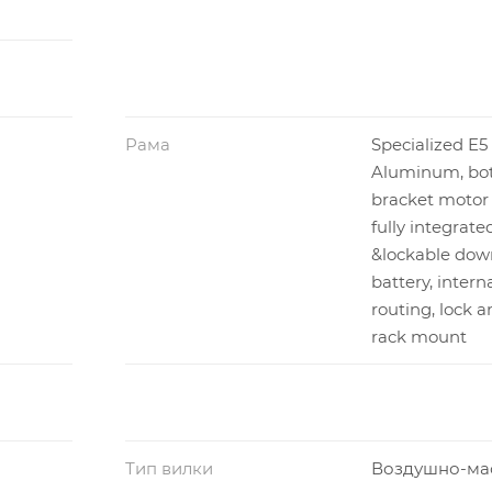
Рама
Specialized E5
Aluminum, bo
bracket motor
fully integrate
&lockable dow
battery, intern
routing, lock a
rack mount
Тип вилки
Воздушно-ма