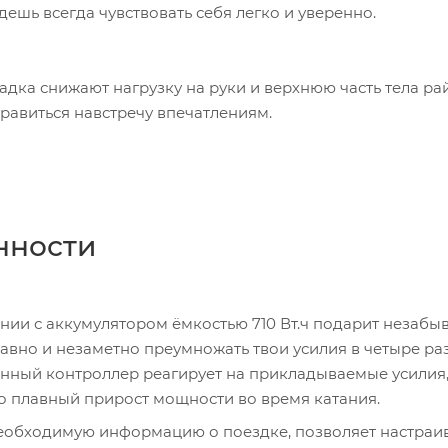
дешь всегда чувствовать себя легко и уверенно.
дка снижают нагрузку на руки и верхнюю часть тела ра
равиться навстречу впечатлениям.
нности
ании с аккумулятором ёмкостью 710 Вт.ч подарит незаб
авно и незаметно преумножать твои усилия в четыре раз
оенный контроллер реагирует на прикладываемые усилия,
о плавный прирост мощности во время катания.
еобходимую информацию о поездке, позволяет настраи