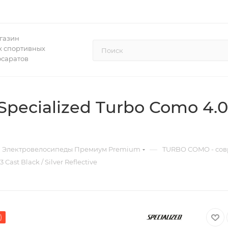
газин
 спортивных
осаратов
ecialized Turbo Como 4.0 
—
Электровелосипеды Премиум Premium
TURBO COMO - сов
ast Black / Silver Reflective
)