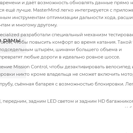
времени и даёт возможность обновлять данные прямо на
ся ещё лучше. MasterMind легко интегрируется с прило
разным инструментам оптимизации дальности хода, рас
нтам и многому другому.
ecialized разработали специальный механизм тестирова
р рамы
отой, чтобы повысить комфорт во время катания. Такой
м подседельным штырём, шинами большего объема и
ревратят любые дороги в идеально ровное шоссе.
ние Mission Control, чтобы дезактивировать велосипед 
ировки никто кроме владельца не сможет включить мото
рубу, съёмная батарея с возможностью блокировки. Ле
 передним, задним LED светом и задним HD багажнико
ник подходит для использования с детским креслом. К б
сируется на оси.