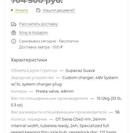
704 500
руб.
Много
Нашли дешевле?
Рассчитать доставку
Хочу в подарок
Самовывоз сегодня - бесплатно
Доставка завтра - 500 ₽
Характеристики
Обмотка руля / грипсы
—
Supacaz Suave
Зарядное устройство
—
Custom charger, 48V System
w/ SL system charger plug
Камеры
—
Presta valve, 48mm
Вес по спецификации производителя
—
15.12kg (33 lb,
5.3 oz)
Вес размера по спецификации производителя
—
56
Колеса: переднее
—
DT Swiss G540 rim, 24mm
internal width, tubeless ready, 24h, Specialized full
sealed bearing thru axle hub, centerlock disc, DT Swiss