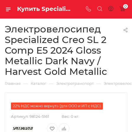
0
Купить Specialized Creo SL 2 Comp E5 2024 Gloss Metallic Dark Navy / Harvest Gold Metallic за рублей, а со скидкой 634 800 руб.
Электровелосипед
Specialized Creo SL 2
Comp E5 2024 Gloss
Metallic Dark Navy /
Harvest Gold Metallic
—
—
—
Главная
Каталог
Электротранспорт
Электровело
22% НДС можно вернуть (для ООО и ИП с НДС)
Артикул:
98124-5161
Вес:
0 кг.