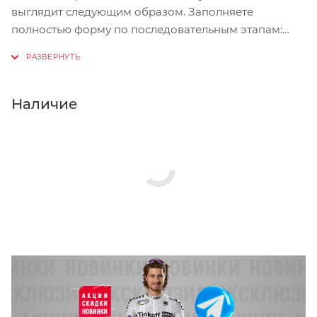
выглядит следующим образом. Заполняете
полностью форму по последовательным этапам:
адрес, способ доставки, оплаты, данные о себе.
Советуем в комментарии к заказу написать
информацию, которая поможет курьеру вас найти.
Нажмите кнопку «Оформить заказ».
Наличие