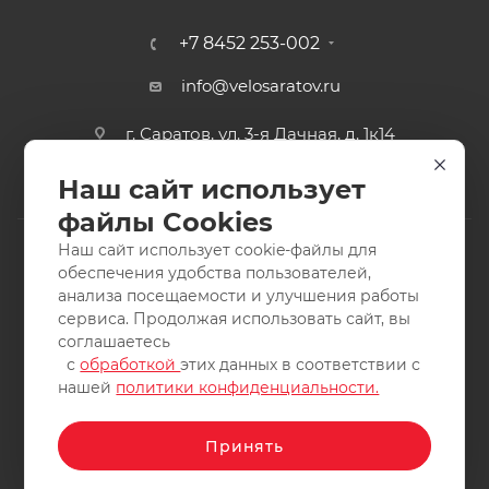
+7 8452 253-002
info@velosaratov.ru
г. Саратов, ул. 3-я Дачная, д. 1к14
Наш сайт использует
файлы Cookies
Наш сайт использует cookie-файлы для
обеспечения удобства пользователей,
анализа посещаемости и улучшения работы
2011-2026 © интернет-магазин спортивных товаров
сервиса. Продолжая использовать сайт, вы
ВелоСаратов. Не является публичной офертой. Все права
соглашаетесь
защищены. Заимствование материалов и фотографий
с
обработкой
этих данных в соответствии с
запрещено.
нашей
политики конфиденциальности.
Принять