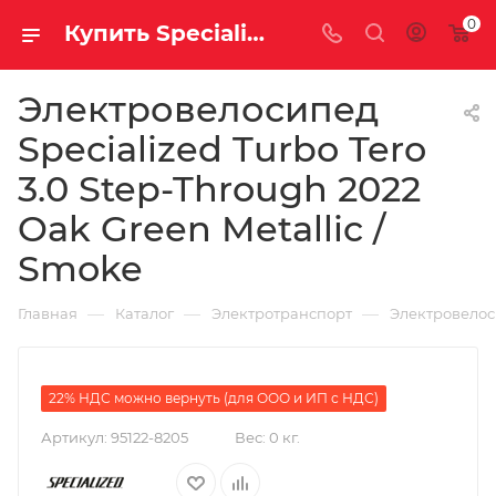
0
Купить Specialized Turbo Tero 3.0 Step-Through 2022 Oak Green Metallic / Smoke за рублей, а со скидкой 425 500 руб.
Электровелосипед
Specialized Turbo Tero
3.0 Step-Through 2022
Oak Green Metallic /
Smoke
—
—
—
Главная
Каталог
Электротранспорт
Электровело
22% НДС можно вернуть (для ООО и ИП с НДС)
Артикул:
95122-8205
Вес:
0 кг.