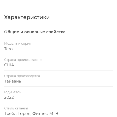
компоненты подбирались так, чтобы повысить
контроль и уверенность во время катания.
Жёсткие, но накатистые 29-е колёса, покрышки
Характеристики
Ground Control 2.3 и дисковые тормоза от
Shimano гарантируют оптимальное сцепление в
Общие и основные свойства
любой ситуации. Мягкая вилка с ходом 110 мм и
телескопический подседельный штырь позволят
Модель и серия
не ударить в грязь лицом на техничных участках
Tero
трейла.
Страна происхождения
Turbo System Lock. Используйте приложение
США
Mission Control, чтобы дезактивировать велосипед
и включить датчик движения. После блокировки
Страна производства
Тайвань
никто кроме владельца не сможет включить
мотор.
Год-Сезон
2022
К байку можно крепить велоприцеп, который
фиксируется на оси. Возможно использование
Стиль катания
велосипеда с детским креслом. Предусмотрен
Трейл, Город, Фитнес, MTB