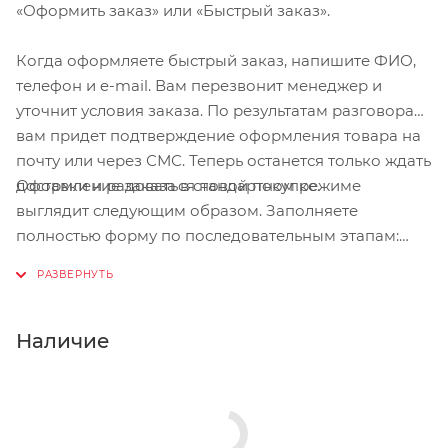
«Оформить заказ» или «Быстрый заказ».
Когда оформляете быстрый заказ, напишите ФИО,
телефон и e-mail. Вам перезвонит менеджер и
уточнит условия заказа. По результатам разговора
вам придет подтверждение оформления товара на
почту или через СМС. Теперь останется только ждать
Оформление заказа в стандартном режиме
доставки и радоваться новой покупке.
выглядит следующим образом. Заполняете
полностью форму по последовательным этапам:
адрес, способ доставки, оплаты, данные о себе.
Советуем в комментарии к заказу написать
информацию, которая поможет курьеру вас найти.
Нажмите кнопку «Оформить заказ».
Наличие