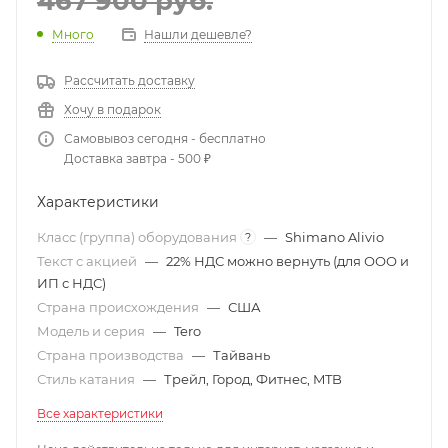
467 900
руб.
Много
Нашли дешевле?
Рассчитать доставку
Хочу в подарок
Самовывоз сегодня - бесплатно
Доставка завтра - 500 ₽
Характеристики
Класс (группа) оборудования
—
Shimano Alivio
?
Текст с акцией
—
22% НДС можно вернуть (для ООО и
ИП с НДС)
Страна происхождения
—
США
Модель и серия
—
Tero
Страна производства
—
Тайвань
Стиль катания
—
Трейл, Город, Фитнес, MTB
Все характеристики