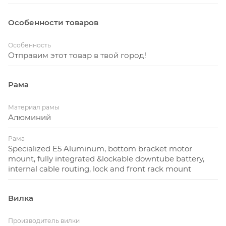
крепёж для багажника, крыльев и подножки.
Особенности товаров
Особенность
Отправим этот товар в твой город!
Рама
Материал рамы
Алюминий
Рама
Specialized E5 Aluminum, bottom bracket motor
mount, fully integrated &lockable downtube battery,
internal cable routing, lock and front rack mount
Вилка
Производитель вилки