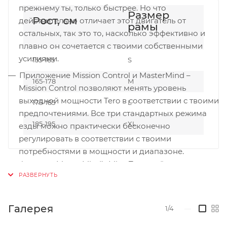
прежнему ты, только быстрее. Но что
Размер
Рост, см
действительно отличает этот двигатель от
рамы
остальных, так это то, насколько эффективно и
плавно он сочетается с твоими собственными
усилиями.
155-165
S
Приложение Mission Control и MasterMind –
165-178
M
Mission Control позволяют менять уровень
выходной мощности Tero в соответствии с твоими
175-185
L
предпочтениями. Все три стандартных режима
185-195
XL
езды можно практически бесконечно
регулировать в соответствии с твоими
потребностями в мощности и диапазоне.
Функция MasterMind’s MicroTune даёт
возможность настраивать мощность с шагом в
10%, чтобы ты мог использовать весь потенциал
байка максимально эффективно.
Галерея
1/4
—
Учитывая маунтинбайк ДНК нового Tero, все