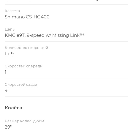
Кассета
Shimano CS-HG400
Цепь
KMC e9T, 9-speed w/ Missing Link™
Количество скоростей
1 x 9
Скоростей спереди
1
Скоростей сзади
9
Колёса
Размер колес, дюйм
29''