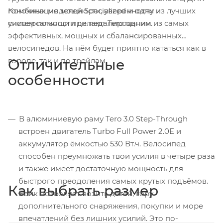
Комбинация мощности, уверенности и
гоночных моделей Specialized и одну из лучших
универсальности делают Tero одним из самых
систем помощи при педалировании.
эффективных, мощных и сбалансированных
велосипедов. На нём будет приятно кататься как в
городе, так и по трейлам.
Отличительные
особенности
В алюминиевую раму Tero 3.0 Step-Through
встроен двигатель Turbo Full Power 2.0E и
аккумулятор ёмкостью 530 Вт.ч. Велосипед
способен преумножать твои усилия в четыре раза
и также имеет достаточную мощность для
быстрого преодоления самых крутых подъёмов.
Как выбрать размер
Байк позволяет возить детей, гору
дополнительного снаряжения, покупки и море
впечатлений без лишних усилий. Это по-