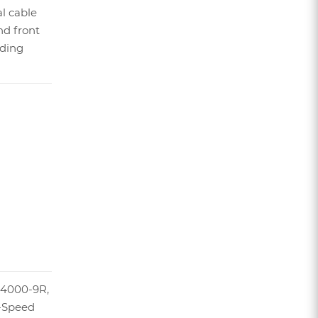
al cable
nd front
iding
U4000-9R,
9-Speed