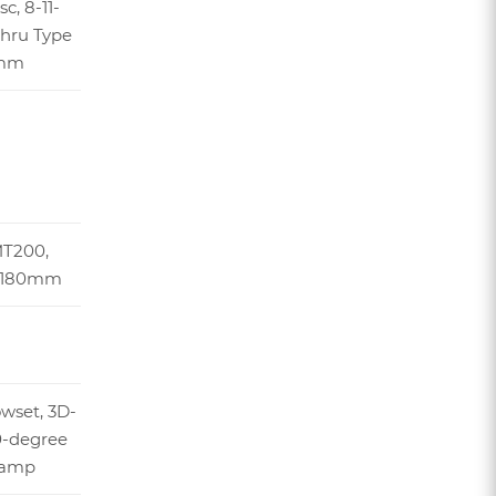
c, 8-11-
hru Type
8mm
T200,
c, 180mm
owset, 3D-
20-degree
lamp