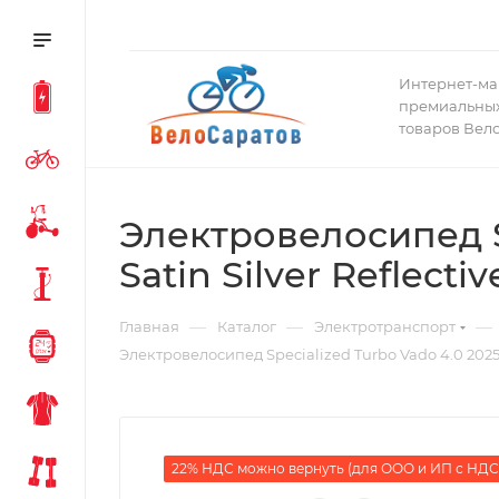
Интернет-ма
премиальных
товаров Вел
Электровелосипед Sp
Satin Silver Reflectiv
—
—
—
Главная
Каталог
Электротранспорт
Электровелосипед Specialized Turbo Vado 4.0 2025 Gl
22% НДС можно вернуть (для ООО и ИП с НДС