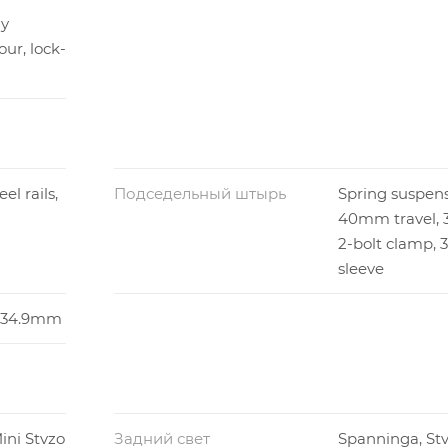
dy
ur, lock-
el rails,
Подседельный штырь
Spring suspensi
40mm travel, 
2-bolt clamp,
sleeve
e, 34.9mm
ini Stvzo
Задний свет
Spanninga, Stv