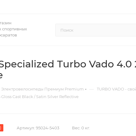
газин
 спортивных
осаратов
ecialized Turbo Vado 4.0 2
e
—
Электровелосипеды Премиум Premium
TURBO VADO - свой
oss Cast Black / Satin Silver Reflective
)
Артикул:
95024-5403
Вес:
0 кг.