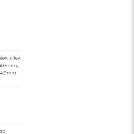
on, alloy,
30.9mm,
 34.9mm
zo,