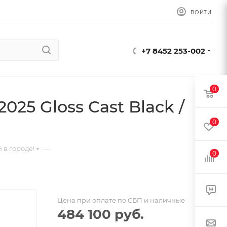
ВОЙТИ
+7 8452 253-002
0
025 Gloss Cast Black /
0
—
 в городе!
0
Цена при оплате по СБП и наличные
484 100
руб.