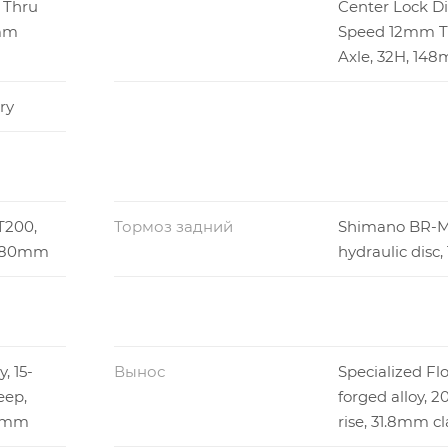
 Thru
Center Lock Dis
0mm
Speed 12mm T
Axle, 32H, 14
ry
T200,
Тормоз задний
Shimano BR-M
, 180mm
hydraulic dis
, 15-
Вынос
Specialized Fl
eep,
forged alloy, 
.8mm
rise, 31.8mm c