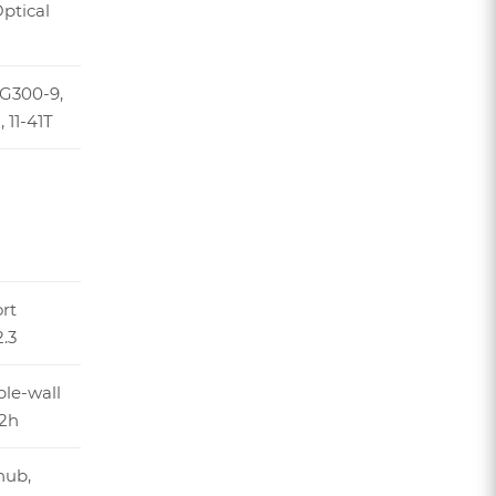
Optical
G300-9,
 11-41T
rt
.3
ble-wall
32h
hub,