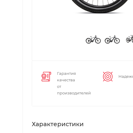
Гарантия
Надеж
качества
от
производителей
Характеристики