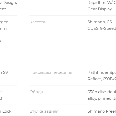
 Design,
Rapidfire, W/ 
ent
Gear Display
orged
Кассета
Shimano, CS-L
0mm
CUES, 9-Speed,
0
m SV
Покрышка передняя
Pathfinder Spo
Reflect, 650Bx2
t
Обода
650b disc, dou
.3
alloy, pinned, 
r Lock
Втулка задняя
Shimano Free