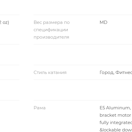
2 oz)
Вес размера по
MD
спецификации
производителя
Стиль катания
Город, Фитне
Рама
E5 Aluminum,
bracket motor
fully integrate
&lockable dow