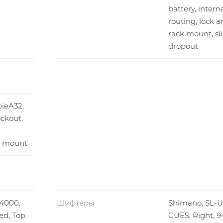
battery, intern
routing, lock a
rack mount, sl
dropout
ieA32,
ckout,
t mount
4000,
Шифтеры
Shimano, SL-
ed, Top
CUES, Right, 