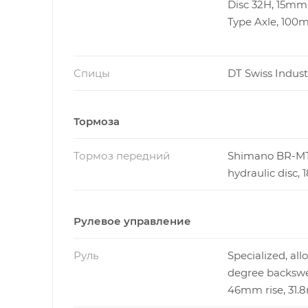
Disc 32H, 15mm
Type Axle, 10
Спицы
DT Swiss Indust
Тормоза
Тормоз передний
Shimano BR-M
hydraulic disc
Рулевое управление
Руль
Specialized, alloy
degree backsw
46mm rise, 31