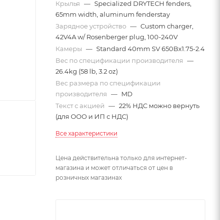
Крылья
—
Specialized DRYTECH fenders,
65mm width, aluminum fenderstay
Зарядное устройство
—
Custom charger,
42V4A w/ Rosenberger plug, 100-240V
Камеры
—
Standard 40mm SV 650Bx1.75-2.4
Вес по спецификации производителя
—
26.4kg (58 lb, 3.2 oz)
Вес размера по спецификации
производителя
—
MD
Текст с акцией
—
22% НДС можно вернуть
(для ООО и ИП с НДС)
Все характеристики
Цена действительна только для интернет-
магазина и может отличаться от цен в
розничных магазинах