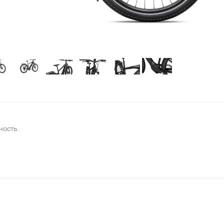
ность