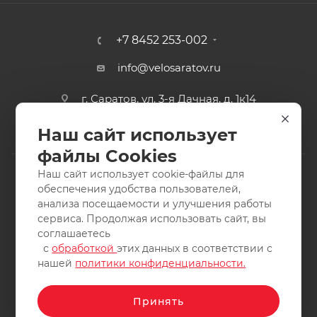
+7 8452 253-002
info@velosaratov.ru
г. Саратов, ул. 3-я Дачная, д. 1к14
Наш сайт использует
файлы Cookies
Наш сайт использует cookie-файлы для
обеспечения удобства пользователей,
анализа посещаемости и улучшения работы
2011-2026 © интернет-магазин спортивных товаров
сервиса. Продолжая использовать сайт, вы
ВелоСаратов. Не является публичной офертой. Все права
соглашаетесь
защищены. Заимствование материалов и фотографий
с
обработкой
этих данных в соответствии с
запрещено.
нашей
политики конфиденциальности.
Принять