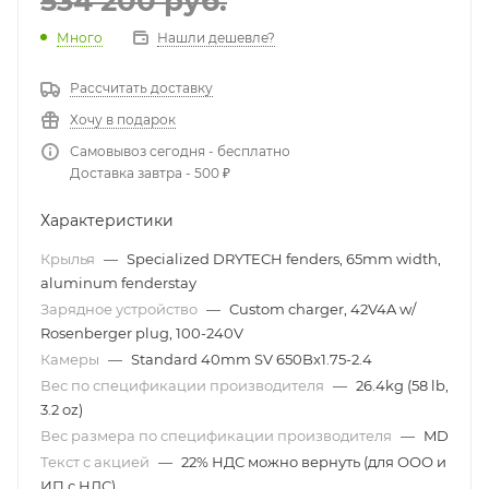
534 200
руб.
Много
Нашли дешевле?
Рассчитать доставку
Хочу в подарок
Самовывоз сегодня - бесплатно
Доставка завтра - 500 ₽
Характеристики
Крылья
—
Specialized DRYTECH fenders, 65mm width,
aluminum fenderstay
Зарядное устройство
—
Custom charger, 42V4A w/
Rosenberger plug, 100-240V
Камеры
—
Standard 40mm SV 650Bx1.75-2.4
Вес по спецификации производителя
—
26.4kg (58 lb,
3.2 oz)
Вес размера по спецификации производителя
—
MD
Текст с акцией
—
22% НДС можно вернуть (для ООО и
ИП с НДС)