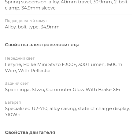
Spring suspension, alloy, 40mm travel, 30.9mm, 2-bolt
clamp, 34.9mm sleeve
Подседельный хомут
Alloy, bolt-type, 34.9mm
Свойства электровелосипеда
Передний свет
Lezyne, Ebike Mini Stvzo E300+, 300 Lumen, 160Cm
Wire, With Reflector
Задний свет
Spanninga, Stvzo, Commuter Glow With Brake XEr
Батарея
Specialized U2-710, alloy casing, state of charge display,
710Wh
Свойства двигателя