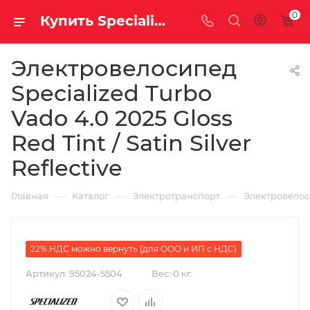
0
Купить Specialized Turbo Vado 4.0 2025 Gloss Red Tint / Satin Silver Reflective за рублей, а со скидкой 484 100 руб.
Электровелосипед
Specialized Turbo
Vado 4.0 2025 Gloss
Red Tint / Satin Silver
Reflective
—
—
—
Главная
Каталог
Электротранспорт
Электровело
22% НДС можно вернуть (для ООО и ИП с НДС)
Артикул:
95024-5504
Вес:
0 кг.