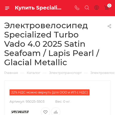
0
Купить Specialized Turbo Vado 4.0 2025 Satin Seafoam / Lapis Pearl / Glacial Metallic за рублей, а со скидкой 484 100 руб.
Электровелосипед
Specialized Turbo
Vado 4.0 2025 Satin
Seafoam / Lapis Pearl /
Glacial Metallic
—
—
—
Главная
Каталог
Электротранспорт
Электровело
22% НДС можно вернуть (для ООО и ИП с НДС)
Артикул:
95025-5503
Вес:
0 кг.