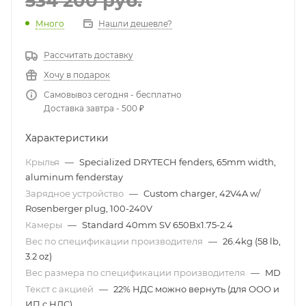
534 200
руб.
Много
Нашли дешевле?
Рассчитать доставку
Хочу в подарок
Самовывоз сегодня - бесплатно
Доставка завтра - 500 ₽
Характеристики
Крылья
—
Specialized DRYTECH fenders, 65mm width,
aluminum fenderstay
Зарядное устройство
—
Custom charger, 42V4A w/
Rosenberger plug, 100-240V
Камеры
—
Standard 40mm SV 650Bx1.75-2.4
Вес по спецификации производителя
—
26.4kg (58 lb,
3.2 oz)
Вес размера по спецификации производителя
—
MD
Текст с акцией
—
22% НДС можно вернуть (для ООО и
ИП с НДС)