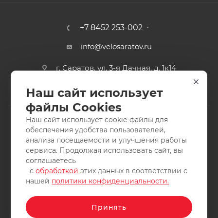
+7 8452 253-002
info@velosaratov.ru
г. Саратов, ул. 3-я Дачная, д. 1к14
Наш сайт использует
файлы Cookies
Наш сайт использует cookie-файлы для
обеспечения удобства пользователей,
анализа посещаемости и улучшения работы
2011-2026 © интернет-магазин спортивных товаров
сервиса. Продолжая использовать сайт, вы
ВелоСаратов. Не является публичной офертой. Все права
соглашаетесь
защищены. Заимствование материалов и фотографий
с
обработкой
этих данных в соответствии с
запрещено.
нашей
политики конфиденциальности.
Принять