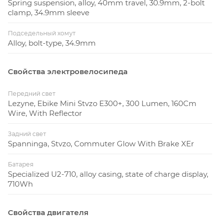
Spring suspension, alloy, 40mm travel, 30.9mm, 2-bolt
clamp, 34.9mm sleeve
Подседельный хомут
Alloy, bolt-type, 34.9mm
Свойства электровелосипеда
Передний свет
Lezyne, Ebike Mini Stvzo E300+, 300 Lumen, 160Cm
Wire, With Reflector
Задний свет
Spanninga, Stvzo, Commuter Glow With Brake XEr
Батарея
Specialized U2-710, alloy casing, state of charge display,
710Wh
Свойства двигателя