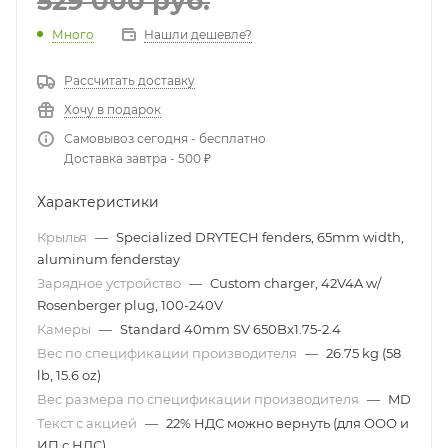
529 000
руб.
Много
Нашли дешевле?
Рассчитать доставку
Хочу в подарок
Самовывоз сегодня - бесплатно
Доставка завтра - 500 ₽
Характеристики
Крылья
—
Specialized DRYTECH fenders, 65mm width,
aluminum fenderstay
Зарядное устройство
—
Custom charger, 42V4A w/
Rosenberger plug, 100-240V
Камеры
—
Standard 40mm SV 650Bx1.75-2.4
Вес по спецификации производителя
—
26.75 kg (58
lb, 15.6 oz)
Вес размера по спецификации производителя
—
MD
Текст с акцией
—
22% НДС можно вернуть (для ООО и
ИП с НДС)