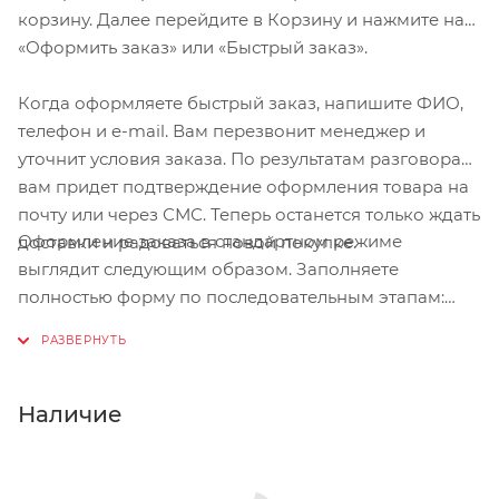
корзину. Далее перейдите в Корзину и нажмите на
«Оформить заказ» или «Быстрый заказ».
Когда оформляете быстрый заказ, напишите ФИО,
телефон и e-mail. Вам перезвонит менеджер и
уточнит условия заказа. По результатам разговора
вам придет подтверждение оформления товара на
почту или через СМС. Теперь останется только ждать
Оформление заказа в стандартном режиме
доставки и радоваться новой покупке.
выглядит следующим образом. Заполняете
полностью форму по последовательным этапам:
адрес, способ доставки, оплаты, данные о себе.
Советуем в комментарии к заказу написать
информацию, которая поможет курьеру вас найти.
Нажмите кнопку «Оформить заказ».
Наличие