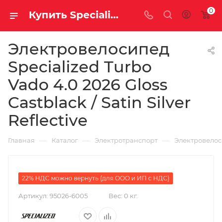
0
Купить Specialized Turbo Vado 4.0 2026 Gloss Castblack / Satin Silver Reflective за рублей, а со скидкой 479 500 руб.
Электровелосипед
Specialized Turbo
Vado 4.0 2026 Gloss
Castblack / Satin Silver
Reflective
—
—
—
Главная
Каталог
Электротранспорт
Электровело
22% НДС можно вернуть (для ООО и ИП с НДС)
Артикул:
95026-6005
Вес:
0 кг.