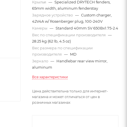
Крылья
—
Specialized DRYTECH fenders,
65mm width, aluminum fenderstay
Зарядное устройство
—
Custom charger,
42V4A w/ Rosenberger plug, 100-240V
Камеры
—
Standard 40mm SV 650Bx1.75-2.4
Вес по спецификации производителя
—
28.25 kg (62 lb, 4.5 oz)
Вес размера по спецификации
производителя
—
MD
Зеркало
—
Handlebar rear view mirror,
aluminum
Все характеристики
Цена действительна только для интернет-
магазина и может отличаться от цен в
розничных магазинах