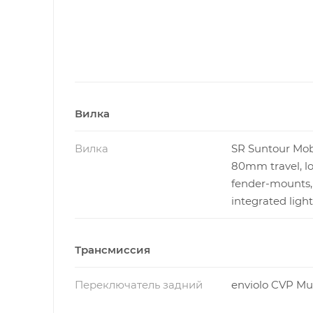
Вилка
Вилка
SR Suntour Mob
80mm travel, lo
fender-mounts,
integrated ligh
Трансмиссия
Переключатель задний
enviolo CVP Mul