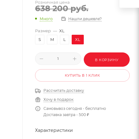
Розничная цена
638 200
руб.
Много
Нашли дешевле?
Размер
—
XL
S
M
L
XL
В КОРЗИНУ
КУПИТЬ В 1 КЛИК
Рассчитать доставку
Хочу в подарок
Самовывоз сегодня - бесплатно
Доставка завтра - 500 ₽
Характеристики