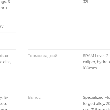
ngs, 6-
32h
thru-
ry
iston
Тормоз задний
SRAM Level, 2-
c disc,
caliper, hydraul
180mm
, 15-
Вынос
Specialized Fl
eep,
forged alloy, 
.8mm
rise, 31.8mm c