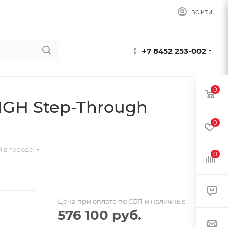
ВОЙТИ
+7 8452 253-002
0
 IGH Step-Through
0
—
 в городе!
0
Цена при оплате по СБП и наличные
576 100
руб.