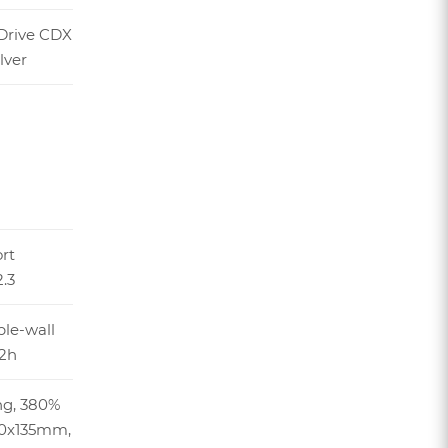
Drive CDX
lver
rt
.3
ble-wall
32h
ng, 380%
 10x135mm,