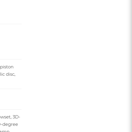
piston
ic disc,
owset, 3D-
20-degree
lamp