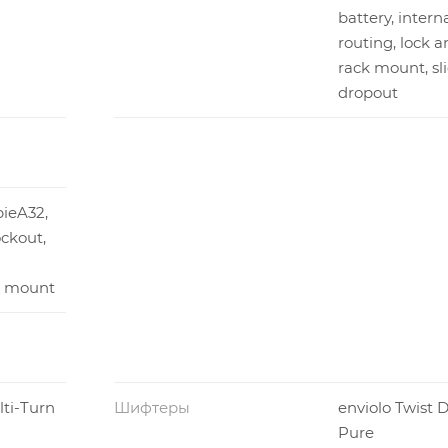
battery, intern
routing, lock a
rack mount, sl
dropout
ieA32,
ckout,
t mount
ti-Turn
Шифтеры
enviolo Twist D
Pure