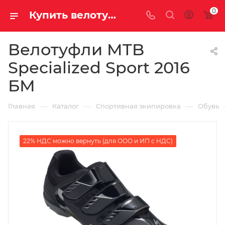
0
Купить велотуфли mtb specialized sport 2016 бм у официального дилера за 7890.00000000 рублей
Велотуфли MTB
Specialized Sport 2016
БМ
—
—
—
Главная
Каталог
Спортивная экипировка
Обувь
22% НДС можно вернуть (для ООО и ИП с НДС)