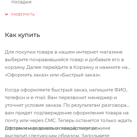
посадки
Мягкий синтетический верх с сетчатыми
вставками
Двухболтовое крепление шипа SPD, совместимое
Как купить
с большинством МТБ-педалей
Для покупки товара в нашем интернет-магазине
выберите понравившийся товар и добавьте его в
корзину. Далее перейдите в Корзину и нажмите на
«Оформить заказ» или «Быстрый заказ».
Когда оформляете быстрый заказ, напишите ФИО,
телефон и e-mail. Вам перезвонит менеджер и
уточнит условия заказа. По результатам разговора
вам придет подтверждение оформления товара на
почту или через СМС. Теперь останется только ждать
Оформление заказа в стандартном режиме
доставки и радоваться новой покупке.
выглядит следующим образом. Заполняете