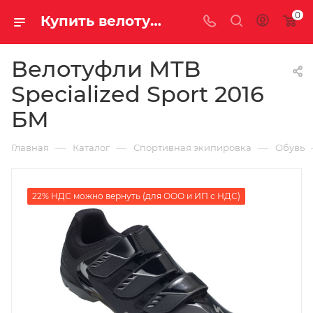
0
Купить велотуфли mtb specialized sport 2016 бм у официального дилера за 7890.00000000 рублей
Велотуфли MTB
Specialized Sport 2016
БМ
—
—
—
Главная
Каталог
Спортивная экипировка
Обувь
22% НДС можно вернуть (для ООО и ИП с НДС)