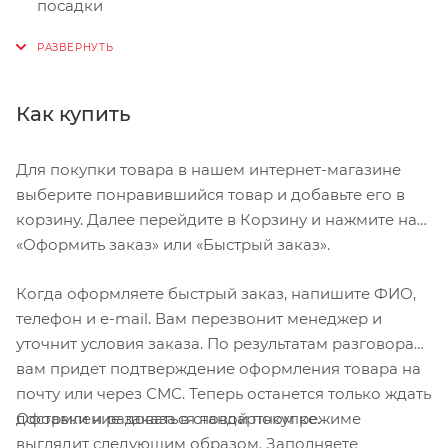
посадки
Мягкий синтетический верх с сетчатыми
вставками
Двухболтовое крепление шипа SPD, совместимое
Как купить
с большинством МТБ-педалей
Для покупки товара в нашем интернет-магазине
выберите понравившийся товар и добавьте его в
корзину. Далее перейдите в Корзину и нажмите на
«Оформить заказ» или «Быстрый заказ».
Когда оформляете быстрый заказ, напишите ФИО,
телефон и e-mail. Вам перезвонит менеджер и
уточнит условия заказа. По результатам разговора
вам придет подтверждение оформления товара на
почту или через СМС. Теперь останется только ждать
Оформление заказа в стандартном режиме
доставки и радоваться новой покупке.
выглядит следующим образом. Заполняете