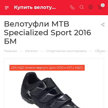
0
Купить велотуфли mtb specialized sport 2016 бм у официального дилера за 7890.00000000 рублей
Велотуфли MTB
Specialized Sport 2016
БМ
—
—
—
Главная
Каталог
Спортивная экипировка
Обувь
22% НДС можно вернуть (для ООО и ИП с НДС)