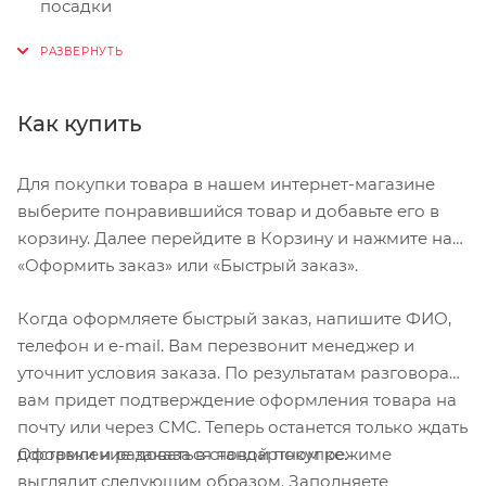
посадки
Мягкий синтетический верх с сетчатыми
вставками
Двухболтовое крепление шипа SPD, совместимое
Как купить
с большинством МТБ-педалей
Для покупки товара в нашем интернет-магазине
выберите понравившийся товар и добавьте его в
корзину. Далее перейдите в Корзину и нажмите на
«Оформить заказ» или «Быстрый заказ».
Когда оформляете быстрый заказ, напишите ФИО,
телефон и e-mail. Вам перезвонит менеджер и
уточнит условия заказа. По результатам разговора
вам придет подтверждение оформления товара на
почту или через СМС. Теперь останется только ждать
Оформление заказа в стандартном режиме
доставки и радоваться новой покупке.
выглядит следующим образом. Заполняете