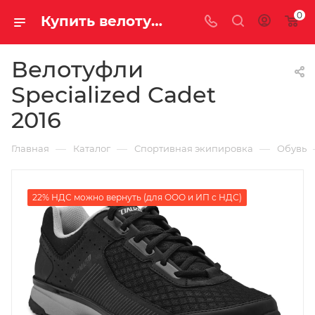
0
Купить велотуфли specialized cadet 2016 у официального дилера за 7390.00000000 рублей
Велотуфли
Specialized Cadet
2016
—
—
—
Главная
Каталог
Спортивная экипировка
Обувь
22% НДС можно вернуть (для ООО и ИП с НДС)