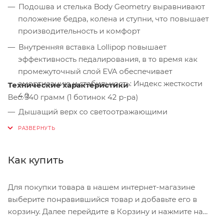
Подошва и стелька Body Geometry выравнивают
положение бедра, колена и ступни, что повышает
производительность и комфорт
Внутренняя вставка Lollipop повышает
эффективность педалирования, в то время как
промежуточный слой EVA обеспечивает
амортизацию и стабильность: Индекс жесткости
Технические характеристики
4.0
Вес: 340 грамм (1 ботинок 42 р-ра)
Дышащий верх со светоотражающими
элементами
Вентилируемая подошва для охлаждения и
комфорта
Как купить
Эластичная застежка Lacelock для надежной
фиксации шнурков
Для покупки товара в нашем интернет-магазине
Резиновая защита шипов может быть обрезана
выберите понравившийся товар и добавьте его в
под любой размер шипов и совместима с
корзину. Далее перейдите в Корзину и нажмите на