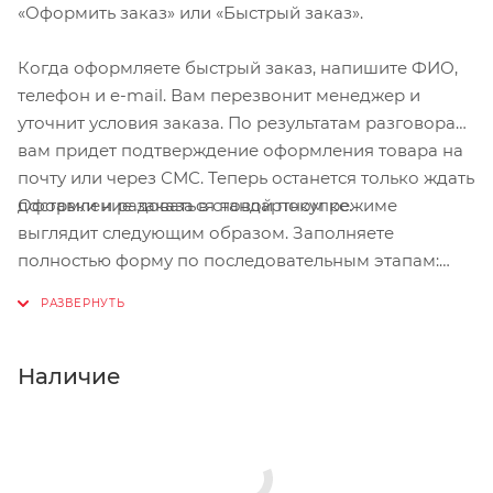
любыми 2 болтовыми SPD шипами и МТБ
«Оформить заказ» или «Быстрый заказ».
педалями
Когда оформляете быстрый заказ, напишите ФИО,
телефон и e-mail. Вам перезвонит менеджер и
уточнит условия заказа. По результатам разговора
вам придет подтверждение оформления товара на
почту или через СМС. Теперь останется только ждать
Оформление заказа в стандартном режиме
доставки и радоваться новой покупке.
выглядит следующим образом. Заполняете
полностью форму по последовательным этапам:
адрес, способ доставки, оплаты, данные о себе.
Советуем в комментарии к заказу написать
информацию, которая поможет курьеру вас найти.
Нажмите кнопку «Оформить заказ».
Наличие