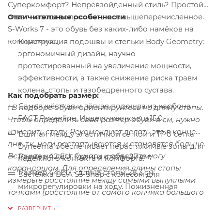
Суперкомфорт? Непревзойденный стиль? Простой
ответ на этот вопрос есть: все вышеперечисленное.
Отличительные особенности
S-Works 7 - это обувь без каких-либо намёков на
компромисс.
Конструкция подошвы и стельки Body Geometry:
эргономичный дизайн, научно
протестированный на увеличение мощности,
эффективности, а также снижение риска травм
колена, стопы и тазобедренного сустава.
Как подобрать размер:
Самая жёсткая и лёгкая подошва из карбона
! В подборе обуви ориентируйтесь на длину стопы.
FACT Powerline. Индекс жесткости 15.0.
Чтобы определить свой размер обуви в см, нужно
измерить стопу. Рекомендуют делать это в конце
Вшитая между эластичной сеткой и TPU сетка
дня, т.к. ноги растаптываются и становятся больше.
Dyneema обеспечивает нерастяжимые зоны для
Встаньте на лист бумаги и обведите ногу
Размер 42 EU - длина стопы 27 см;
надёжного контакта и комфорта.
карандашом. Для определения длины стопы
Размер 44 EU - длина стопы 28,3 см
Застёжка BOA S3-Snap с колесом для
измерьте расстояние между самыми выпуклыми
микрорегулировки на ходу. Пожизненная
точками (расстояние от самого кончика большого
гарантия BOA.
пальца до самой крайней точки середины пятки).
Конструкция пятки PadLock улучшает фиксацию