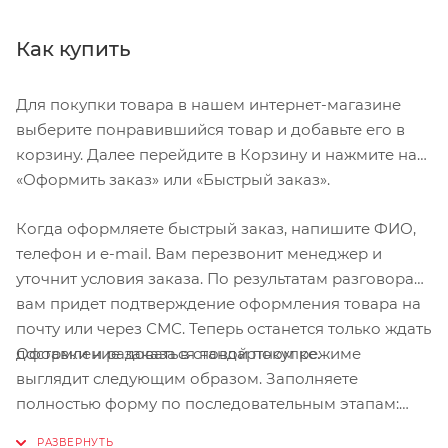
и ускорение.
Как купить
Титановые гайки для шипов с ходом 5 мм.
Нескользящий съёмный протектор для пятки для
Для покупки товара в нашем интернет-магазине
лучшего сцепления.
выберите понравившийся товар и добавьте его в
Form Fit сохраняет достаточно места в области
корзину. Далее перейдите в Корзину и нажмите на
носка для непревзойденного комфорта.
«Оформить заказ» или «Быстрый заказ».
Крепление под три болта сочетается с
большинством шоссейных педалей.
Когда оформляете быстрый заказ, напишите ФИО,
телефон и e-mail. Вам перезвонит менеджер и
Средний вес: 224 г. (½ пары, размер 42).
уточнит условия заказа. По результатам разговора
вам придет подтверждение оформления товара на
почту или через СМС. Теперь останется только ждать
Оформление заказа в стандартном режиме
доставки и радоваться новой покупке.
выглядит следующим образом. Заполняете
полностью форму по последовательным этапам:
адрес, способ доставки, оплаты, данные о себе.