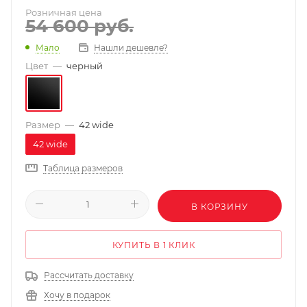
Розничная цена
54 600
руб.
Нашли дешевле?
Мало
Цвет
—
черный
Размер
—
42 wide
42 wide
Таблица размеров
В КОРЗИНУ
КУПИТЬ В 1 КЛИК
Рассчитать доставку
Хочу в подарок