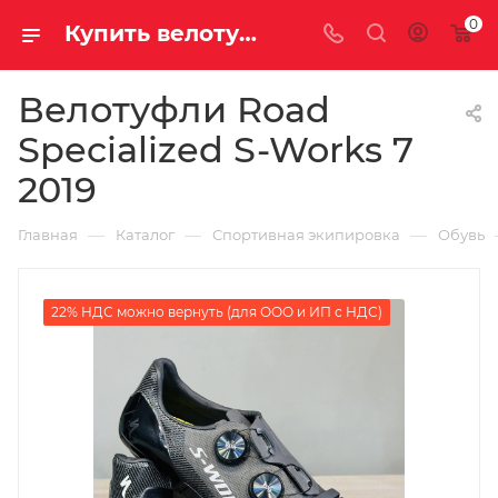
0
Купить велотуфли road specialized s-works 7 2019 у официального дилера за 29900.00000000 рублей
Велотуфли Road
Specialized S-Works 7
2019
—
—
—
Главная
Каталог
Спортивная экипировка
Обувь
22% НДС можно вернуть (для ООО и ИП с НДС)