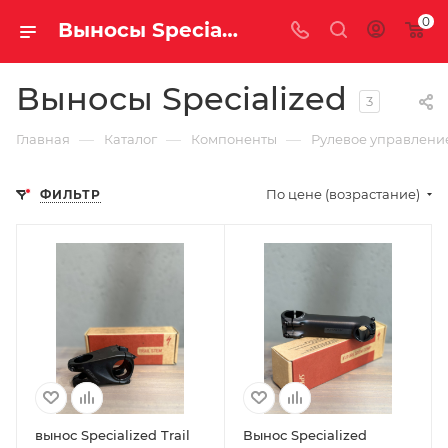
0
Выносы Specialized
Выносы Specialized
3
—
—
—
Главная
Каталог
Компоненты
Рулевое управлени
По цене (возрастание)
ФИЛЬТР
вынос Specialized Trail
Вынос Specialized