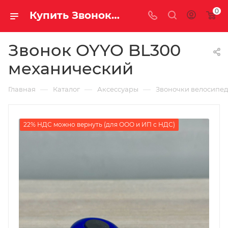
0
Купить Звонок OYYO BL300 механический за рублей, а со скидкой
Звонок OYYO BL300
механический
—
—
—
Главная
Каталог
Аксессуары
Звоночки велосипе
22% НДС можно вернуть (для ООО и ИП с НДС)