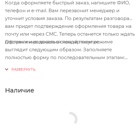
Когда оформляете быстрый заказ, напишите ФИО,
телефон и e-mail. Вам перезвонит менеджер и
уточнит условия заказа. По результатам разговора
вам придет подтверждение оформления товара на
почту или через СМС. Теперь останется только ждать
Оформление заказа в стандартном режиме
доставки и радоваться новой покупке.
выглядит следующим образом. Заполняете
полностью форму по последовательным этапам:
адрес, способ доставки, оплаты, данные о себе.
Советуем в комментарии к заказу написать
информацию, которая поможет курьеру вас найти.
Нажмите кнопку «Оформить заказ».
Наличие