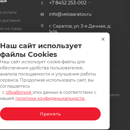
ЩЬ
+7 8452 253-002
я оплаты
info@velosaratov.ru
я доставки
г. Саратов, ул. 3-я Дачная, д.
ия на товар
1к14
-ответ
Наш сайт использует
файлы Cookies
Наш сайт использует cookie-файлы для
обеспечения удобства пользователей,
анализа посещаемости и улучшения работы
сервиса. Продолжая использовать сайт, вы
соглашаетесь
с
обработкой
этих данных в соответствии с
щищены. Заимствование материалов и фотографий запрещено.
нашей
политики конфиденциальности.
Принять