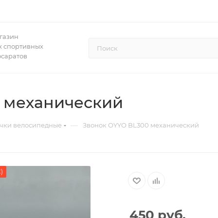
газин
 спортивных
осаратов
 механический
—
чки велосипедные
Звонок OYYO BL300 механический
)
450
руб.