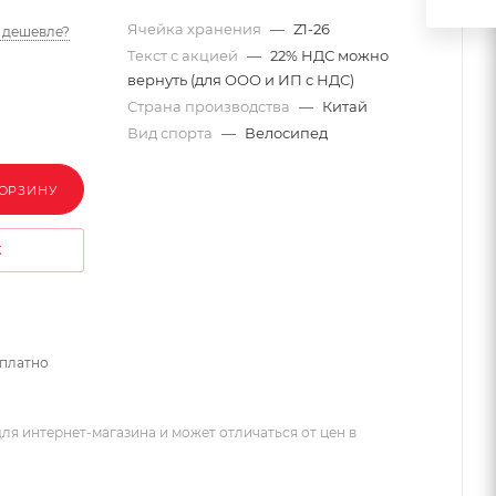
Ячейка хранения
—
Z1-26
 дешевле?
Текст с акцией
—
22% НДС можно
вернуть (для ООО и ИП с НДС)
Страна производства
—
Китай
Вид спорта
—
Велосипед
КОРЗИНУ
К
сплатно
ля интернет-магазина и может отличаться от цен в