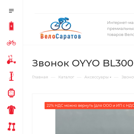
Интернет-ма
премиальных
товаров Вел
Звонок OYYO BL300
—
—
—
Главная
Каталог
Аксессуары
Звоно
22% НДС можно вернуть (для ООО и ИП с НДС