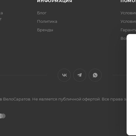
ИНФОРМАЦИЯ
ПОМО
ка
Блог
Услови
т
Политика
Услови
Бренды
Гарант
Вопрос
ов ВелоСаратов. Не является публичной офертой. Все права за