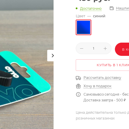
Нашли
Достаточно
Цвет
—
синий
В 
КУПИТЬ В 1 КЛИ
Рассчитать доставку
Хочу в подарок
Самовывоз сегодня - бе
Доставка завтра - 500 ₽
Цена действительна только д
розничных магазинах