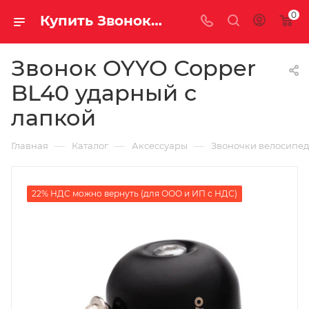
0
Купить Звонок OYYO Copper BL40 ударный с лапкой за рублей, а со скидкой
Звонок OYYO Copper
BL40 ударный с
лапкой
—
—
—
Главная
Каталог
Аксессуары
Звоночки велосипе
22% НДС можно вернуть (для ООО и ИП с НДС)