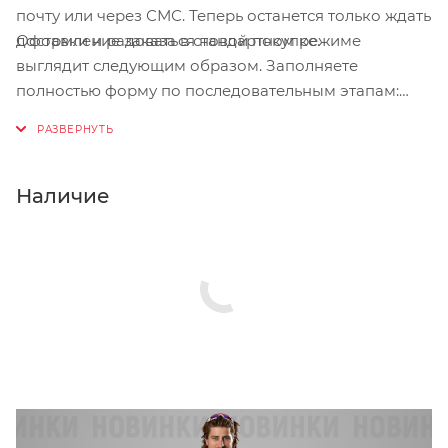
почту или через СМС. Теперь останется только ждать
Оформление заказа в стандартном режиме
доставки и радоваться новой покупке.
выглядит следующим образом. Заполняете
полностью форму по последовательным этапам:
адрес, способ доставки, оплаты, данные о себе.
Советуем в комментарии к заказу написать
информацию, которая поможет курьеру вас найти.
Нажмите кнопку «Оформить заказ».
Наличие