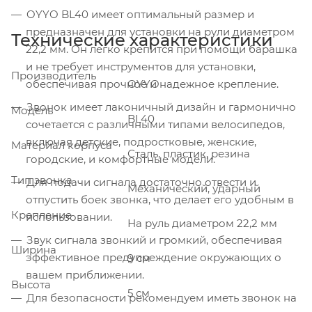
OYYO BL40 имеет оптимальный размер и
предназначен для установки на рули диаметром
Технические характеристики
22,2 мм. Он легко крепится при помощи барашка
и не требует инструментов для установки,
Производитель
обеспечивая прочное и надежное крепление.
OYYO
Звонок имеет лаконичный дизайн и гармонично
Модель
BL40
сочетается с различными типами велосипедов,
включая детские, подростковые, женские,
Материал корпуса
Сталь, пластик, резина
городские, и комфортные модели.
Тип звонка
Для подачи сигнала достаточно отвести и
Механический, ударный
отпустить боек звонка, что делает его удобным в
Крепление
использовании.
На руль диаметром 22,2 мм
Звук сигнала звонкий и громкий, обеспечивая
Ширина
эффективное предупреждение окружающих о
9 см
вашем приближении.
Высота
5 см
Для безопасности рекомендуем иметь звонок на