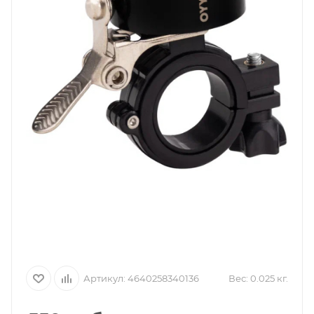
Артикул:
4640258340136
Вес:
0.025 кг.