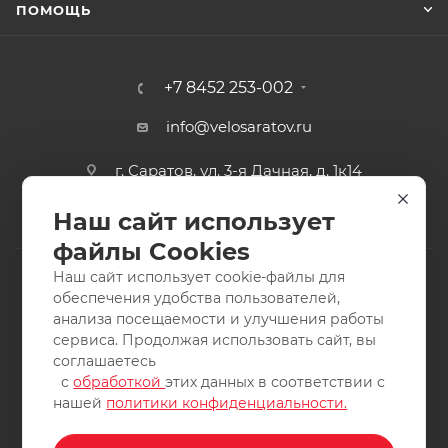
ПОМОЩЬ
+7 8452 253-002
info@velosaratov.ru
г. Саратов, ул. 3-я Дачная, д. 1к14
Наш сайт использует
файлы Cookies
Наш сайт использует cookie-файлы для
обеспечения удобства пользователей,
анализа посещаемости и улучшения работы
2011-2026 © интернет-магазин спортивных товаров
сервиса. Продолжая использовать сайт, вы
ВелоСаратов. Не является публичной офертой. Все права
соглашаетесь
защищены. Заимствование материалов и фотографий
с
обработкой
этих данных в соответствии с
запрещено.
нашей
политики конфиденциальности.