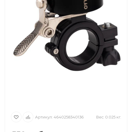
Артикул:
4640258340136
Вес:
0.025 кг.