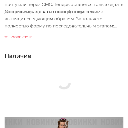
почту или через СМС. Теперь останется только ждать
Оформление заказа в стандартном режиме
доставки и радоваться новой покупке.
выглядит следующим образом. Заполняете
полностью форму по последовательным этапам:
адрес, способ доставки, оплаты, данные о себе.
Советуем в комментарии к заказу написать
информацию, которая поможет курьеру вас найти.
Нажмите кнопку «Оформить заказ».
Наличие