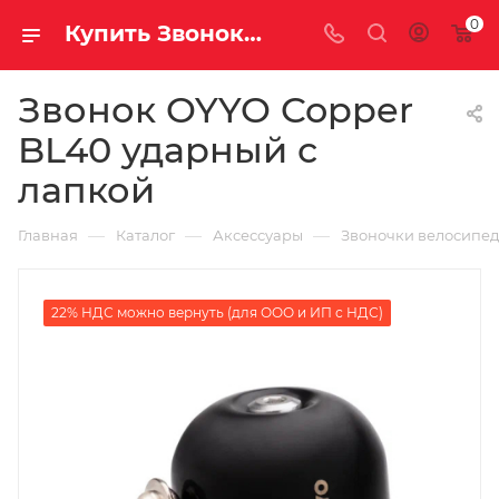
0
Купить Звонок OYYO Copper BL40 ударный с лапкой за рублей, а со скидкой
Звонок OYYO Copper
BL40 ударный с
лапкой
—
—
—
Главная
Каталог
Аксессуары
Звоночки велосипе
22% НДС можно вернуть (для ООО и ИП с НДС)