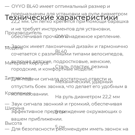
OYYO BL40 имеет оптимальный размер и
предназначен для установки на рули диаметром
Технические характеристики
22,2 мм. Он легко крепится при помощи барашка
и не требует инструментов для установки,
Производитель
обеспечивая прочное и надежное крепление.
OYYO
Звонок имеет лаконичный дизайн и гармонично
Модель
BL40
сочетается с различными типами велосипедов,
включая детские, подростковые, женские,
Материал корпуса
Сталь, пластик, резина
городские, и комфортные модели.
Тип звонка
Для подачи сигнала достаточно отвести и
Механический, ударный
отпустить боек звонка, что делает его удобным в
Крепление
использовании.
На руль диаметром 22,2 мм
Звук сигнала звонкий и громкий, обеспечивая
Ширина
эффективное предупреждение окружающих о
9 см
вашем приближении.
Высота
5 см
Для безопасности рекомендуем иметь звонок на