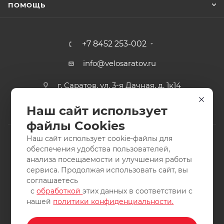
ПОМОЩЬ
+7 8452 253-002
info@velosaratov.ru
г. Саратов, ул. 3-я Дачная, д. 1к14
Наш сайт использует
файлы Cookies
Наш сайт использует cookie-файлы для
обеспечения удобства пользователей,
анализа посещаемости и улучшения работы
2011-2026 © интернет-магазин спортивных товаров
сервиса. Продолжая использовать сайт, вы
ВелоСаратов. Не является публичной офертой. Все права
соглашаетесь
защищены. Заимствование материалов и фотографий
с
обработкой
этих данных в соответствии с
запрещено.
нашей
политики конфиденциальности.