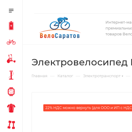
Интернет-ма
премиальных
товаров Вел
Электровелосипед 
—
—
—
Главная
Каталог
Электротранспорт
22% НДС можно вернуть (для ООО и ИП с НДС