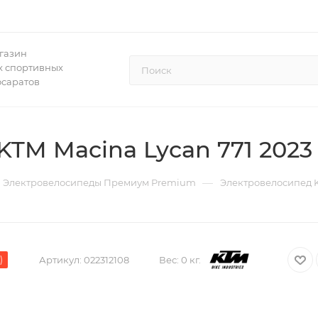
газин
 спортивных
осаратов
KTM Macina Lycan 771 20
—
Электровелосипеды Премиум Premium
Электровелосипед K
)
Артикул:
022312108
Вес:
0 кг.