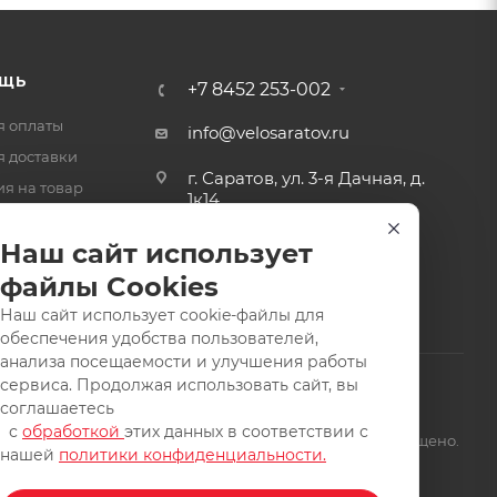
ЩЬ
+7 8452 253-002
я оплаты
info@velosaratov.ru
я доставки
г. Саратов, ул. 3-я Дачная, д.
ия на товар
1к14
-ответ
Наш сайт использует
файлы Cookies
Наш сайт использует cookie-файлы для
обеспечения удобства пользователей,
анализа посещаемости и улучшения работы
сервиса. Продолжая использовать сайт, вы
соглашаетесь
с
обработкой
этих данных в соответствии с
щищены. Заимствование материалов и фотографий запрещено.
нашей
политики конфиденциальности.