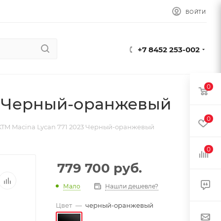
ВОЙТИ
+7 8452 253-002
0
23 Черный-оранжевый
0
TM Macina Lycan 771 2023 Черный-оранжевый
0
779 700
руб.
Мало
Нашли дешевле?
Цвет
—
черный-оранжевый