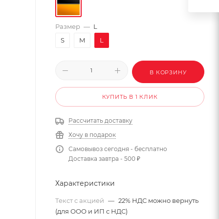
Размер
—
L
S
M
L
В КОРЗИНУ
КУПИТЬ В 1 КЛИК
Рассчитать доставку
Хочу в подарок
Самовывоз сегодня - бесплатно
Доставка завтра - 500 ₽
Характеристики
Текст с акцией
—
22% НДС можно вернуть
(для ООО и ИП с НДС)