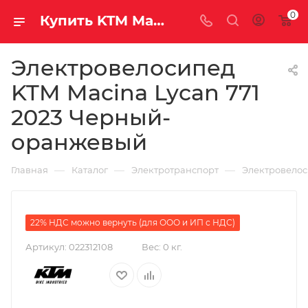
0
Купить KTM Macina Lycan 771 2023 Черный-оранжевый за рублей, а со скидкой
Электровелосипед
KTM Macina Lycan 771
2023 Черный-
оранжевый
—
—
—
Главная
Каталог
Электротранспорт
Электровело
22% НДС можно вернуть (для ООО и ИП с НДС)
Артикул:
022312108
Вес:
0 кг.