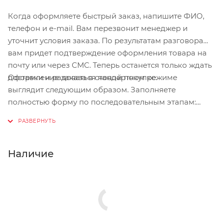
Когда оформляете быстрый заказ, напишите ФИО,
телефон и e-mail. Вам перезвонит менеджер и
уточнит условия заказа. По результатам разговора
вам придет подтверждение оформления товара на
почту или через СМС. Теперь останется только ждать
Оформление заказа в стандартном режиме
доставки и радоваться новой покупке.
выглядит следующим образом. Заполняете
полностью форму по последовательным этапам:
адрес, способ доставки, оплаты, данные о себе.
Советуем в комментарии к заказу написать
информацию, которая поможет курьеру вас найти.
Нажмите кнопку «Оформить заказ».
Наличие