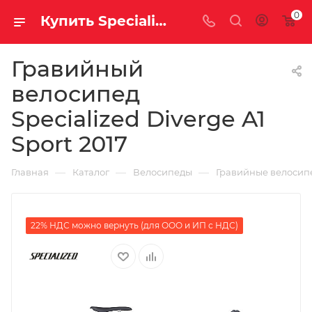
0
Купить Specialized Diverge A1 Sport 2017 на за 74990.00000000 руб. в Саратове и Энгельсе в рассрочку или кредит выгодно
Гравийный
велосипед
Specialized Diverge A1
Sport 2017
—
—
—
Главная
Каталог
Велосипеды
Гравийные велосип
22% НДС можно вернуть (для ООО и ИП с НДС)