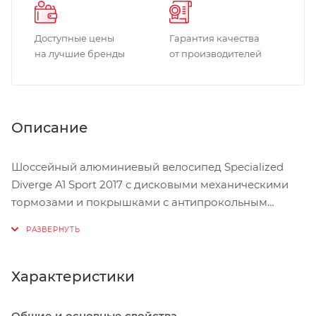
Доступные цены
Гарантия качества
на лучшие бренды
от производителей
Описание
Шоссейный алюминиевый велосипед Specialized
Diverge A1 Sport 2017 с дисковыми механическими
тормозами и покрышками с антипрокольным
слоем, быстрый и комфортный на любых дорогах.
Технологии Zertz™ и компоненты Specialized
Roubaix эффективно смягчают тряску, позволяя
преодолевать сложные участки.
Характеристики
Общие и основные свойства