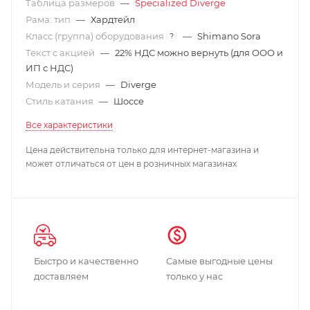
Таблица размеров
—
Specialized Diverge
Рама: тип
—
Хардтейл
Класс (группа) оборудования
—
Shimano Sora
?
Текст с акцией
—
22% НДС можно вернуть (для ООО и
ИП с НДС)
Модель и серия
—
Diverge
Стиль катания
—
Шоссе
Все характеристики
Цена действительна только для интернет-магазина и
может отличаться от цен в розничных магазинах
Быстро и качественно
Самые выгодные цены
доставляем
только у нас