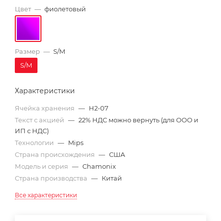
Цвет
—
фиолетовый
Размер
—
S/M
S/M
Характеристики
Ячейка хранения
—
H2-07
Текст с акцией
—
22% НДС можно вернуть (для ООО и
ИП с НДС)
Технологии
—
Mips
Страна происхождения
—
США
Модель и серия
—
Chamonix
Страна производства
—
Китай
Все характеристики