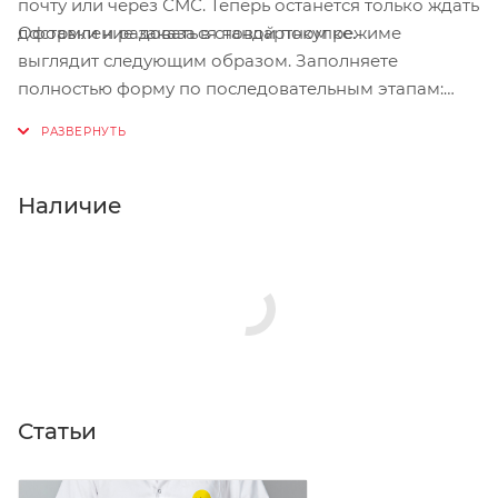
почту или через СМС. Теперь останется только ждать
Оформление заказа в стандартном режиме
доставки и радоваться новой покупке.
выглядит следующим образом. Заполняете
полностью форму по последовательным этапам:
адрес, способ доставки, оплаты, данные о себе.
Советуем в комментарии к заказу написать
информацию, которая поможет курьеру вас найти.
Нажмите кнопку «Оформить заказ».
Наличие
Статьи