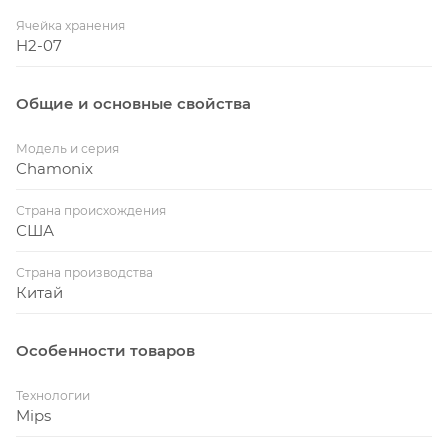
Ячейка хранения
Светоотражающие элементы и наклейки для
H2-07
лучшей видимости в темное время суток.
Запатентованный козырек идет в комплекте.
Общие и основные свойства
Модель и серия
Chamonix
Страна происхождения
США
Страна производства
Китай
Особенности товаров
Технологии
Mips