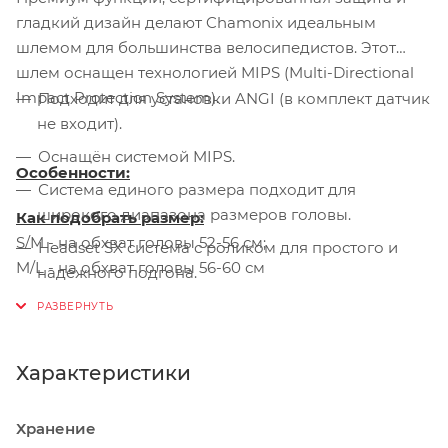
гладкий дизайн делают Chamonix идеальным
шлемом для большинства велосипедистов. Этот
шлем оснащен технологией MIPS (Multi-Directional
Impact Protection System).
Подходит для установки ANGI (в комплект датчик
не входит).
Оснащён системой MIPS.
Особенности:
Система единого размера подходит для
широкого диапазона размеров головы.
Как подобрать размер:
S/M - на обхват головы 52-56 см;
Headset SX система с роликом для простого и
M/L - на обхват головы 56-60 см
надежного подгона.
4th Dimension Cooling System для оптимальной
вентиляции.
Формованный корпус обеспечивает жесткость и
Характеристики
снижает вес.
Tri-Fix сплиттер для комфорта и простой
Хранение
регулировки ремня.