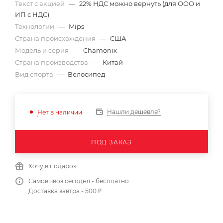
Текст с акцией
—
22% НДС можно вернуть (для ООО и
ИП с НДС)
Технологии
—
Mips
Страна происхождения
—
США
Модель и серия
—
Chamonix
Страна производства
—
Китай
Вид спорта
—
Велосипед
Нашли дешевле?
Нет в наличии
ПОД ЗАКАЗ
Хочу в подарок
Самовывоз сегодня - бесплатно
Доставка завтра - 500 ₽