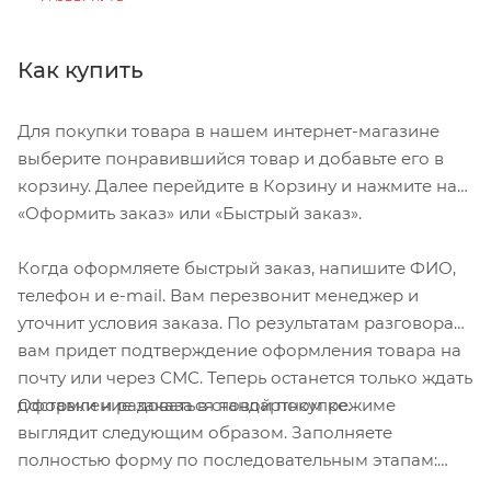
передаваемые на мозг при ударах под углом.
Система посадки Headset SX с
Как купить
микрорегулируемым диском для простой,
надежной и точной посадки.
Для покупки товара в нашем интернет-магазине
Разветвитель ремня Tri-Fix для повышения
выберите понравившийся товар и добавьте его в
комфорта и удобства регулировки ремней.
корзину. Далее перейдите в Корзину и нажмите на
Система Mips Essential Core для дополнительной
«Оформить заказ» или «Быстрый заказ».
защиты от вращательных ударов.
Когда оформляете быстрый заказ, напишите ФИО,
телефон и e-mail. Вам перезвонит менеджер и
уточнит условия заказа. По результатам разговора
вам придет подтверждение оформления товара на
почту или через СМС. Теперь останется только ждать
Оформление заказа в стандартном режиме
доставки и радоваться новой покупке.
выглядит следующим образом. Заполняете
полностью форму по последовательным этапам:
адрес, способ доставки, оплаты, данные о себе.