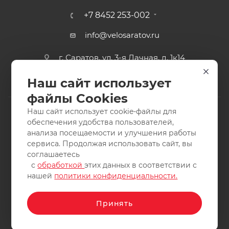
+7 8452 253-002
info@velosaratov.ru
г. Саратов, ул. 3-я Дачная, д. 1к14
Наш сайт использует
файлы Cookies
Наш сайт использует cookie-файлы для
обеспечения удобства пользователей,
анализа посещаемости и улучшения работы
2011-2026 © интернет-магазин спортивных товаров
сервиса. Продолжая использовать сайт, вы
ВелоСаратов. Не является публичной офертой. Все права
соглашаетесь
защищены. Заимствование материалов и фотографий
с
обработкой
этих данных в соответствии с
запрещено.
нашей
политики конфиденциальности.
Принять