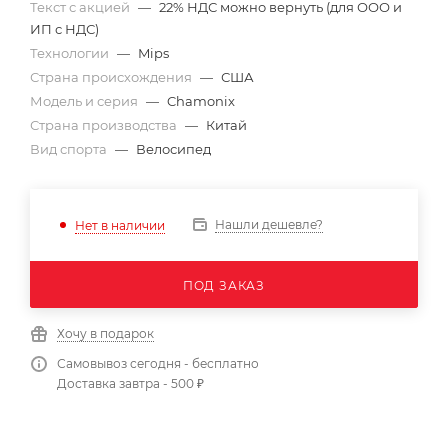
Текст с акцией
—
22% НДС можно вернуть (для ООО и
ИП с НДС)
Технологии
—
Mips
Страна происхождения
—
США
Модель и серия
—
Chamonix
Страна производства
—
Китай
Вид спорта
—
Велосипед
Нашли дешевле?
Нет в наличии
ПОД ЗАКАЗ
Хочу в подарок
Самовывоз сегодня - бесплатно
Доставка завтра - 500 ₽