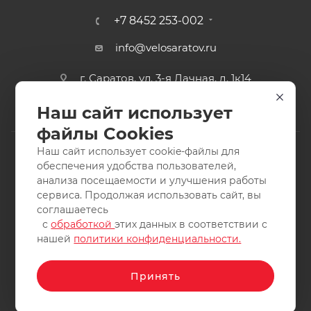
+7 8452 253-002
info@velosaratov.ru
г. Саратов, ул. 3-я Дачная, д. 1к14
Наш сайт использует
файлы Cookies
Наш сайт использует cookie-файлы для
обеспечения удобства пользователей,
анализа посещаемости и улучшения работы
2011-2026 © интернет-магазин спортивных товаров
сервиса. Продолжая использовать сайт, вы
ВелоСаратов. Не является публичной офертой. Все права
соглашаетесь
защищены. Заимствование материалов и фотографий
с
обработкой
этих данных в соответствии с
запрещено.
нашей
политики конфиденциальности.
Принять