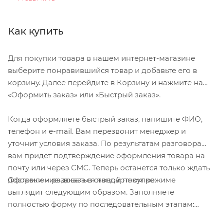
передаваемые на мозг при ударах под углом.
Система посадки Headset SX с
Как купить
микрорегулируемым диском для простой,
надежной и точной посадки.
Для покупки товара в нашем интернет-магазине
Разветвитель ремня Tri-Fix для повышения
выберите понравившийся товар и добавьте его в
комфорта и удобства регулировки ремней.
корзину. Далее перейдите в Корзину и нажмите на
Система Mips Essential Core для дополнительной
«Оформить заказ» или «Быстрый заказ».
защиты от вращательных ударов.
Когда оформляете быстрый заказ, напишите ФИО,
телефон и e-mail. Вам перезвонит менеджер и
уточнит условия заказа. По результатам разговора
вам придет подтверждение оформления товара на
почту или через СМС. Теперь останется только ждать
Оформление заказа в стандартном режиме
доставки и радоваться новой покупке.
выглядит следующим образом. Заполняете
полностью форму по последовательным этапам:
адрес, способ доставки, оплаты, данные о себе.