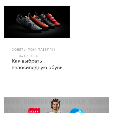
резьбовые вставки и поэтому совместимо со
всеми обычными педалями MTB.
Вес (пары): 714 г (размер 42)
СОВЕТЫ ПОКУПАТЕЛЯМ
—
04.03.2024
Как выбрать
велосипедную обувь