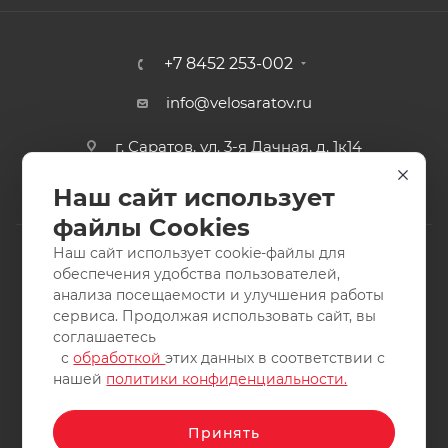
+7 8452 253-002
info@velosaratov.ru
г. Саратов, ул. 3-я Дачная, д. 1к14
Наш сайт использует
файлы Cookies
Наш сайт использует cookie-файлы для
обеспечения удобства пользователей,
анализа посещаемости и улучшения работы
2011-2026 © интернет-магазин спортивных товаров
сервиса. Продолжая использовать сайт, вы
ВелоСаратов. Не является публичной офертой. Все права
соглашаетесь
защищены. Заимствование материалов и фотографий
с
обработкой
этих данных в соответствии с
запрещено.
нашей
политики конфиденциальности.
Принять