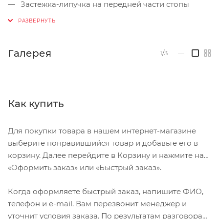
Застежка-липучка на передней части стопы
позволяет индивидуально регулировать
положение пальцев в соответствии с формой
стопы
Галерея
1/3
—
Цельный верх уменьшает количество швов и
трение о стопу.
Технология Stride: Секрет технологии Stride
заключается в гибкой подошве и гибком верхнем
Как купить
материале в области носка в сочетании с
жестким креплением для педальных пластин.
Для покупки товара в нашем интернет-магазине
Такое сочетание позволяет обуви слегка
выберите понравившийся товар и добавьте его в
сгибаться при ходьбе, но оставаться жесткой и
корзину. Далее перейдите в Корзину и нажмите на
эффективной при вращении педалей.
«Оформить заказ» или «Быстрый заказ».
Оптимизированы для гравия: синтетический
верх и накладка на носке и пятке из
Когда оформляете быстрый заказ, напишите ФИО,
термополиуретана прочны и обеспечивают
телефон и e-mail. Вам перезвонит менеджер и
защиту от палок, камней и веток на тропе, а
уточнит условия заказа. По результатам разговора