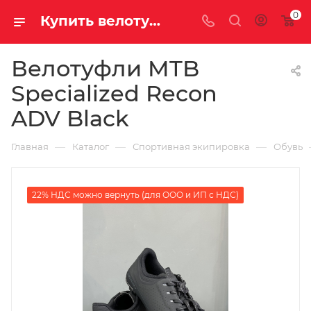
0
Купить велотуфли mtb specialized recon adv black у официального дилера за 28160.00000000 рублей
Велотуфли MTB
Specialized Recon
ADV Black
—
—
—
Главная
Каталог
Спортивная экипировка
Обувь
22% НДС можно вернуть (для ООО и ИП с НДС)