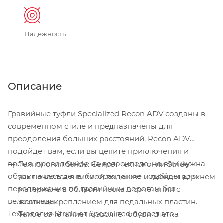
Надежность
Описание
Гравийные туфли Specialized Recon ADV созданы в
современном стиле и предназначены для
преодоления больших расстояний. Recon ADV
подойдет вам, если вы цените приключения и
время, проведенное на велосипеде, но вам нужна
Технология Stride: Секрет технологии Stride
обувь на весь день, которая также подойдет для
заключается в гибкой подошве и гибком верхнем
передвижения по гравийным дорогам без
материале в области носка в сочетании с
велосипеда.
жестким креплением для педальных пластин.
Технология Stride от Specialized делает это
Такое сочетание позволяет обуви слегка