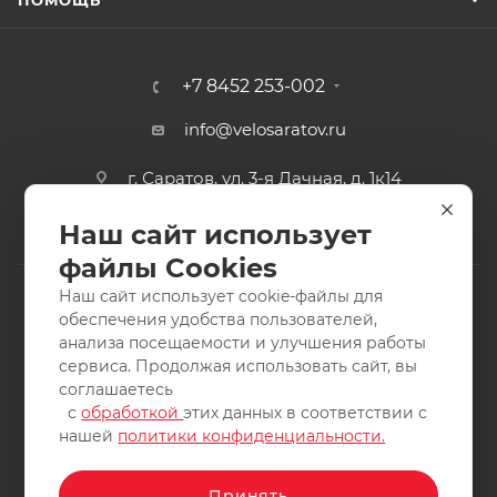
ПОМОЩЬ
+7 8452 253-002
info@velosaratov.ru
г. Саратов, ул. 3-я Дачная, д. 1к14
Наш сайт использует
файлы Cookies
Наш сайт использует cookie-файлы для
обеспечения удобства пользователей,
анализа посещаемости и улучшения работы
2011-2026 © интернет-магазин спортивных товаров
сервиса. Продолжая использовать сайт, вы
ВелоСаратов. Не является публичной офертой. Все права
соглашаетесь
защищены. Заимствование материалов и фотографий
с
обработкой
этих данных в соответствии с
запрещено.
нашей
политики конфиденциальности.
Принять